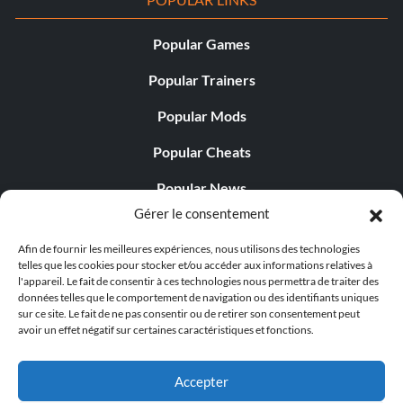
Popular Games
Popular Trainers
Popular Mods
Popular Cheats
Popular News
Gérer le consentement
Popular Editorials
Afin de fournir les meilleures expériences, nous utilisons des technologies
Popular Free Games
telles que les cookies pour stocker et/ou accéder aux informations relatives à
l'appareil. Le fait de consentir à ces technologies nous permettra de traiter des
LATEST UPDATES
données telles que le comportement de navigation ou des identifiants uniques
sur ce site. Le fait de ne pas consentir ou de retirer son consentement peut
avoir un effet négatif sur certaines caractéristiques et fonctions.
Does This Hire Mean Anything for Tit...
Accepter