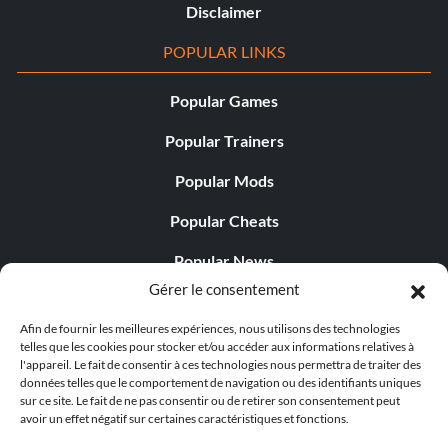
Disclaimer
POPULAR LINKS
Popular Games
Popular Trainers
Popular Mods
Popular Cheats
Popular News
Gérer le consentement
Popular Editorials
Afin de fournir les meilleures expériences, nous utilisons des technologies
Popular Free Games
telles que les cookies pour stocker et/ou accéder aux informations relatives à
l'appareil. Le fait de consentir à ces technologies nous permettra de traiter des
LATEST UPDATES
données telles que le comportement de navigation ou des identifiants uniques
sur ce site. Le fait de ne pas consentir ou de retirer son consentement peut
avoir un effet négatif sur certaines caractéristiques et fonctions.
Gothic 1 Remake Players Get a Long L...