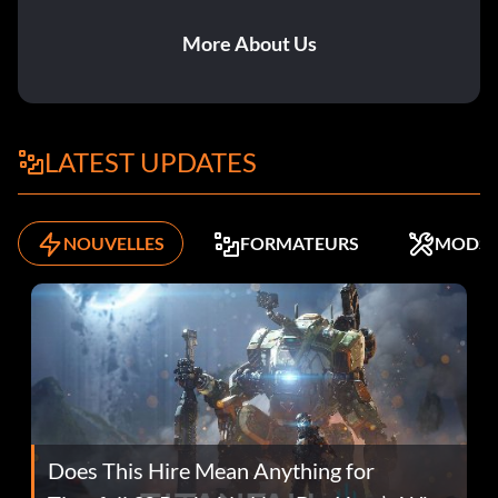
More About Us
LATEST UPDATES
NOUVELLES
FORMATEURS
MODS
Does This Hire Mean Anything for