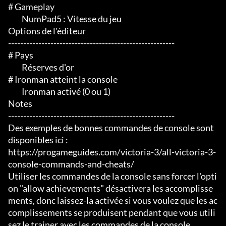
# Gameplay

	 NumPad5 : Vitesse du jeu

Options de l'éditeur

-------------------------------------------------------

# Pays

	 Réserves d'or

# Ironman atteint la console

	 Ironman activé (0 ou 1)

Notes

-------------------------------------------------------

Des exemples de bonnes commandes de console sont 
disponibles ici :

https://progameguides.com/victoria-3/all-victoria-3-
console-commands-and-cheats/

Utiliser les commandes de la console sans forcer l'opti
on "allow achievements" désactivera les accomplisse
ments, donc laissez-la activée si vous voulez que les ac
complissements se produisent pendant que vous utili
sez le trainer avec les commandes de la console.
