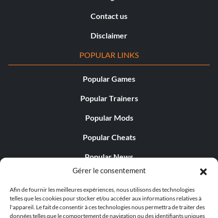
Contact us
Disclaimer
POPULAR LINKS
Popular Games
Popular Trainers
Popular Mods
Popular Cheats
Popular News
Gérer le consentement
Popular Editorials
Afin de fournir les meilleures expériences, nous utilisons des technologies
Popular Free Games
telles que les cookies pour stocker et/ou accéder aux informations relatives à
l'appareil. Le fait de consentir à ces technologies nous permettra de traiter des
LATEST UPDATES
données telles que le comportement de navigation ou des identifiants uniques