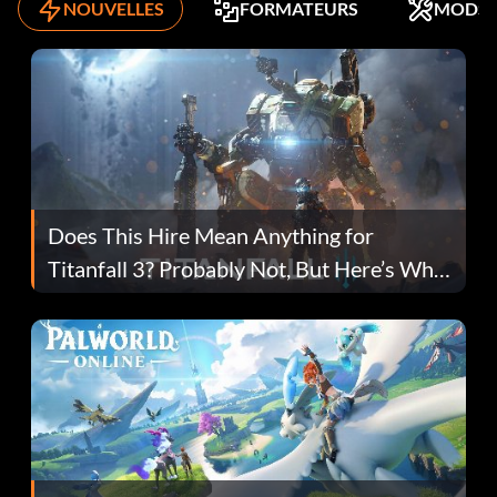
NOUVELLES
FORMATEURS
MODS
Does This Hire Mean Anything for
Titanfall 3? Probably Not, But Here’s Why
Fans Are Hopeful