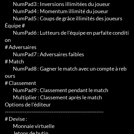
	 NumPad3 : Inversions illimitées du joueur

	 NumPad4 : Momentum illimité du joueur

	 NumPad5 : Coups de grâce illimités des joueurs

Équipe #

	 NumPad6 : Lutteurs de l'équipe en parfaite conditi
on

# Adversaires

	 NumPad7 : Adversaires faibles

# Match

	 NumPad8 : Gagner le match avec un compte à reb
ours

# Classement

	 NumPad9 : Classement pendant le match

	 Multiplier : Classement après le match

Options de l'éditeur

-------------------------------------------------------

# Devise :

	 Monnaie virtuelle

	 Jetons de butin
