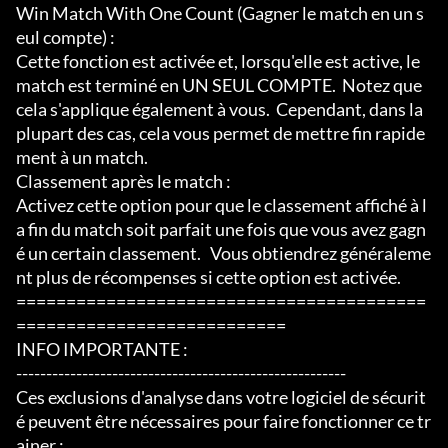
Win Match With One Count (Gagner le match en un s
eul compte) :

Cette fonction est activée et, lorsqu'elle est active, le 
match est terminé en UN SEUL COMPTE.  Notez que 
cela s'applique également à vous.  Cependant, dans la 
plupart des cas, cela vous permet de mettre fin rapide
ment à un match.

Classement après le match :

Activez cette option pour que le classement affiché à l
a fin du match soit parfait une fois que vous avez gagn
é un certain classement.   Vous obtiendrez généraleme
nt plus de récompenses si cette option est activée.

=========================================
===========================

INFO IMPORTANTE :

-------------------------------------------------------

Ces exclusions d'analyse dans votre logiciel de sécurit
é peuvent être nécessaires pour faire fonctionner ce tr
ainer :
