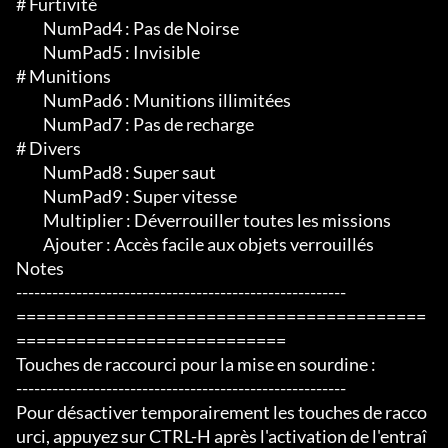
# Furtivité

	 NumPad4 : Pas de Noirse

	 NumPad5 : Invisible

# Munitions

	 NumPad6 : Munitions illimitées

	 NumPad7 : Pas de recharge

# Divers

	 NumPad8 : Super saut

	 NumPad9 : Super vitesse

	 Multiplier : Déverrouiller toutes les missions

	 Ajouter : Accès facile aux objets verrouillés

Notes

-------------------------------------------------------

=========================================
===========================

Touches de raccourci pour la mise en sourdine :

-------------------------------------------------------

Pour désactiver temporairement les touches de racco
urci, appuyez sur CTRL-H après l'activation de l'entraî