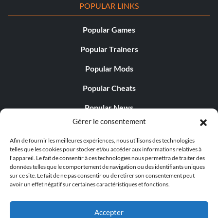
POPULAR LINKS
Popular Games
Popular Trainers
Popular Mods
Popular Cheats
Popular News
Gérer le consentement
Popular Editorials
Afin de fournir les meilleures expériences, nous utilisons des technologies
Popular Free Games
telles que les cookies pour stocker et/ou accéder aux informations relatives à
l'appareil. Le fait de consentir à ces technologies nous permettra de traiter des
LATEST UPDATES
données telles que le comportement de navigation ou des identifiants uniques
sur ce site. Le fait de ne pas consentir ou de retirer son consentement peut
avoir un effet négatif sur certaines caractéristiques et fonctions.
Gothic 1 Remake Players Get a Long L...
Accepter