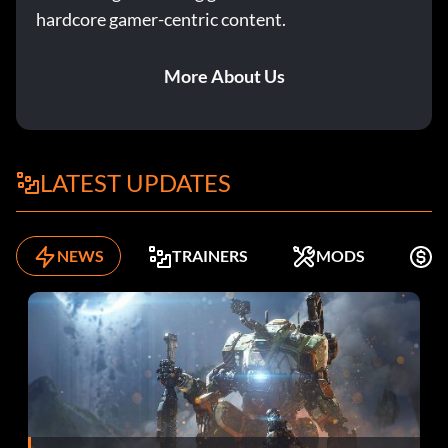
hardcore gamer-centric content.
More About Us
LATEST UPDATES
NEWS
TRAINERS
MODS
K