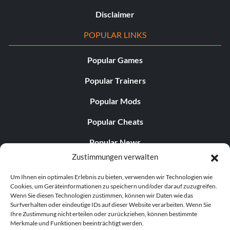
Disclaimer
POPULAR LINKS
Popular Games
Popular Trainers
Popular Mods
Popular Cheats
Popular News
Zustimmungen verwalten
Popular Editorials
Um Ihnen ein optimales Erlebnis zu bieten, verwenden wir Technologien wie
Popular Free Games
Cookies, um Geräteinformationen zu speichern und/oder darauf zuzugreifen.
Wenn Sie diesen Technologien zustimmen, können wir Daten wie das
LATEST UPDATES
Surfverhalten oder eindeutige IDs auf dieser Website verarbeiten. Wenn Sie
Ihre Zustimmung nicht erteilen oder zurückziehen, können bestimmte
Merkmale und Funktionen beeinträchtigt werden.