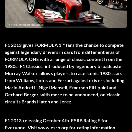
F1 2013 gives FORMULA 1™ fans the chance to compete
against legendary drivers in cars from different eras of
FORMULA ONE with a range of classic content from the
1980s. F1 Classics, introduced by legendary broadcaster
Murray Walker, allows players to race iconic 1980s cars
from Williams, Lotus and Ferrari against drivers including
Mario Andretti, Nigel Mansell, Emerson Fittipaldi and
Gerhard Berger, with more to be announced, on classic
circuits Brands Hatch and Jerez.
F1 2013 releasing October 4th. ESRB Rating E for
Everyone. Visit www.esrb.org for rating information.