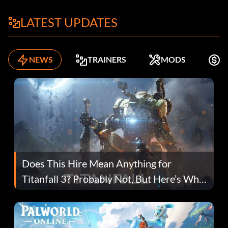
LATEST UPDATES
NEWS
TRAINERS
MODS
K
Does This Hire Mean Anything for
Titanfall 3? Probably Not, But Here’s Why
Fans Are Hopeful