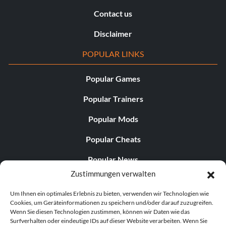
Contact us
Disclaimer
POPULAR LINKS
Popular Games
Popular Trainers
Popular Mods
Popular Cheats
Popular News
Zustimmungen verwalten
Popular Editorials
Um Ihnen ein optimales Erlebnis zu bieten, verwenden wir Technologien wie
Popular Free Games
Cookies, um Geräteinformationen zu speichern und/oder darauf zuzugreifen.
Wenn Sie diesen Technologien zustimmen, können wir Daten wie das
LATEST UPDATES
Surfverhalten oder eindeutige IDs auf dieser Website verarbeiten. Wenn Sie