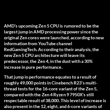
AMD’s upcoming Zen 5 CPU is rumored to be the
largest jump in AMD processing power since the
original Zen cores were launched, according to new
information from YouTube channel
RedGamingTech
. According to their analysis, the
new Zen 5 CPU architecture will leave its
predecessor, the Zen 4, in the dust with a 30%
increase in pure performance.
That jump in performance equates to a result of
roughly 49,000 points in Cinebench R23’s multi-
thread tests for the 16-core variant of the Zen 5,
compared with the Zen 4 Ryzen 9 7950X’s still
respectable result of 38,000. This level of increase is
also present in the 12, eight, and 6-core variants of