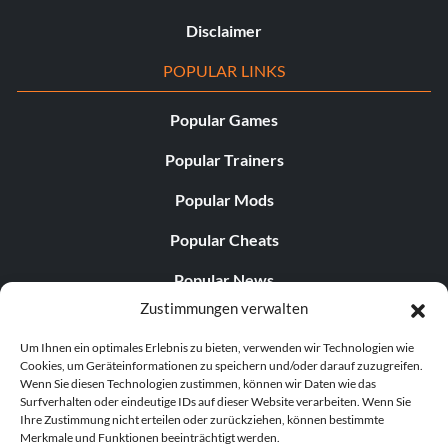
Disclaimer
POPULAR LINKS
Popular Games
Popular Trainers
Popular Mods
Popular Cheats
Popular News
Zustimmungen verwalten
Popular Editorials
Um Ihnen ein optimales Erlebnis zu bieten, verwenden wir Technologien wie
Popular Free Games
Cookies, um Geräteinformationen zu speichern und/oder darauf zuzugreifen.
Wenn Sie diesen Technologien zustimmen, können wir Daten wie das
LATEST UPDATES
Surfverhalten oder eindeutige IDs auf dieser Website verarbeiten. Wenn Sie
Ihre Zustimmung nicht erteilen oder zurückziehen, können bestimmte
Merkmale und Funktionen beeinträchtigt werden.