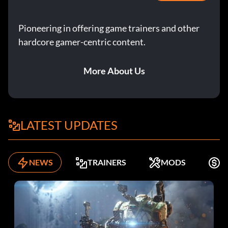
Pioneering in offering game trainers and other
hardcore gamer-centric content.
More About Us
LATEST UPDATES
NEWS
TRAINERS
MODS
K