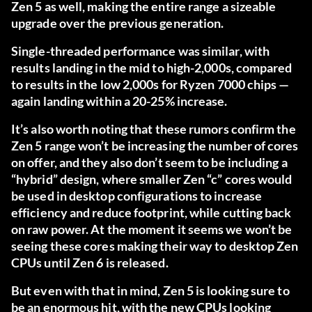
Zen 5 as well, making the entire range a sizeable
upgrade over the previous generation.
Single-threaded performance was similar, with
results landing in the mid to high-2,000s, compared
to results in the low 2,000s for Ryzen 7000 chips —
again landing within a 20-25% increase.
It’s also worth noting that these rumors confirm the
Zen 5 range won’t be increasing the number of cores
on offer, and they also don’t seem to be including a
“hybrid” design, where smaller Zen “c” cores would
be used in desktop configurations to increase
efficiency and reduce footprint, while cutting back
on raw power. At the moment it seems we won’t be
seeing these cores making their way to desktop Zen
CPUs until Zen 6 is released.
But even with that in mind, Zen 5 is looking sure to
be an enormous hit, with the new CPUs looking