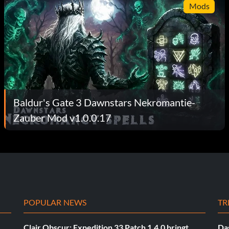
Mods
Baldur's Gate 3 Dawnstars Nekromantie-
Zauber Mod v1.0.0.17
POPULAR NEWS
TR
Clair Obscur: Expedition 33 Patch 1.4.0 bringt
Das