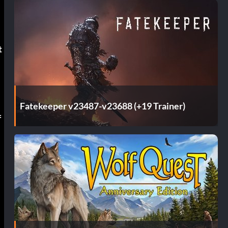
t
Fatekeeper v23487-v23688 (+19 Trainer)
f