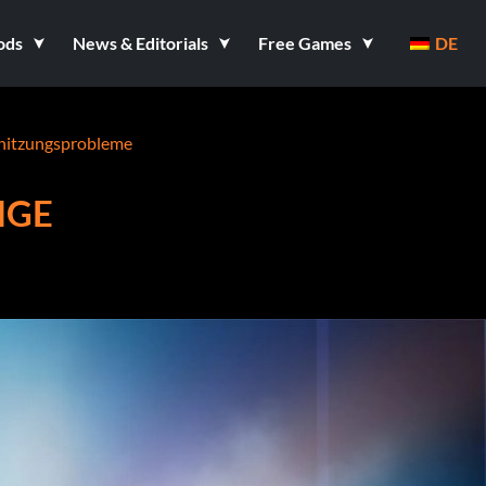
ods
News & Editorials
Free Games
DE
rhitzungsprobleme
IGE