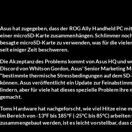
Asus hat zugegeben, dass der ROG Ally Handheld PC mit
einer microSD-Karte zusammenhängen. Schlimmer noch, 
besagte microSD-Karte zu verwenden, was für die vielen
seit einiger Zeit beschweren.
Die Akzeptanz des Problems kommt von Asus HQ und wu
Discord von Whitson Gordon, Asus' Senior Marketing Ma
"bestimmte thermische Stressbedingungen auf dem SD-Ka
können. Asus veröffentlicht ein Update zur Feinabstim
lindern, aber für viele hat dieses spezielle Problem ih
gemacht.
Toms Hardware
hat nachgeforscht, wie viel Hitze eine m
im Bereich von -13ºF bis 185ºF (-25ºC bis 85ºC) arbeite
zusammengebaut werden, ist es leicht vorstellbar, dass 