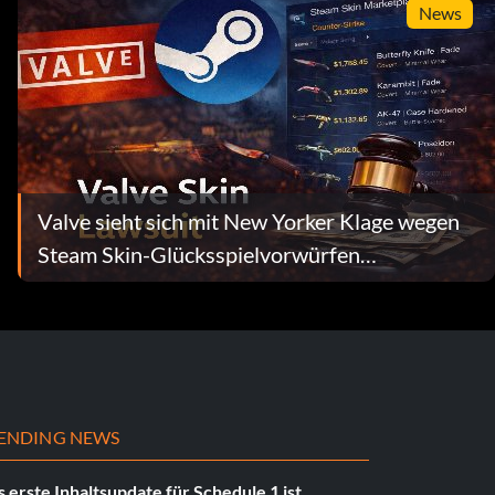
News
Valve sieht sich mit New Yorker Klage wegen
Steam Skin-Glücksspielvorwürfen
konfrontiert
ENDING NEWS
 erste Inhaltsupdate für Schedule 1 ist