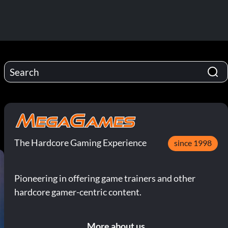
The Hardcore Gaming Experience
since 1998
Pioneering in offering game trainers and other
hardcore gamer-centric content.
More about us