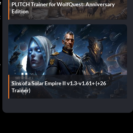
e
PLITCH Trainer for WolfQuest: Anniversary
Edition
g
e
Sins of a Solar Empire II v1.3-v1.61+ (+26
Trainer)