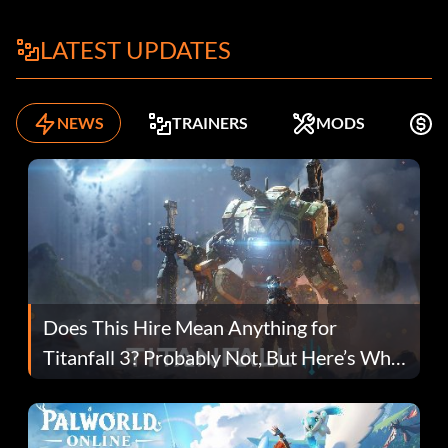
LATEST UPDATES
NEWS
TRAINERS
MODS
K
Does This Hire Mean Anything for
Titanfall 3? Probably Not, But Here’s Why
Fans Are Hopeful