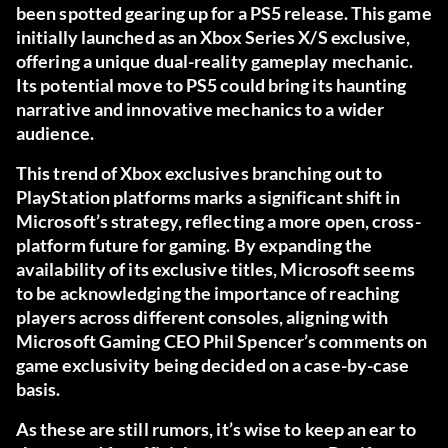
been spotted gearing up for a PS5 release. This game
initially launched as an Xbox Series X/S exclusive,
offering a unique dual-reality gameplay mechanic.
Its potential move to PS5 could bring its haunting
narrative and innovative mechanics to a wider
audience​​.
This trend of Xbox exclusives branching out to
PlayStation platforms marks a significant shift in
Microsoft’s strategy, reflecting a more open, cross-
platform future for gaming. By expanding the
availability of its exclusive titles, Microsoft seems
to be acknowledging the importance of reaching
players across different consoles, aligning with
Microsoft Gaming CEO Phil Spencer’s comments on
game exclusivity being decided on a case-by-case
basis​​.
As these are still rumors, it’s wise to keep an ear to