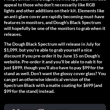
appeal to those who don’t necessarily like RGB
lights and other additions on their kit. Elements like
an anti-glare cover are rapidly becoming must-have
features in monitors, and Dough’s Black Spectrum
will hopefully be one of the monitors to grab when it
releases.
The Dough Black Spectrum will release in July for
$1,099, but you’re able to grab yourself a nice
discount if you pre-order it by June 15 on
Dough’s
website
. Pre-order it and you’ll be able to nab it for
just $899, though you’ll also have to pay $99 for the
stand as well. Don’t want the glossy cover glass? You
can get an otherwise identical version of the
Spectrum Black with a matte coating for $699 (and
$99 for the stand) instead.