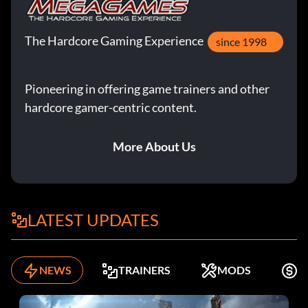
The Hardcore Gaming Experience
since 1998
Pioneering in offering game trainers and other
hardcore gamer-centric content.
More About Us
LATEST UPDATES
NEWS
TRAINERS
MODS
K