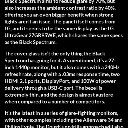
Black Spectrum aims to reduce glare by 70%, but
also increases the ambient contrast ratio by 40%,
offering you an even bigger benefit when strong
lights aren’t an issue. The panel itself comes from
LG, and it seems to be the same display as the LG
UltraGear 27GR95WE, which shares the same specs
as the Black Spectrum.
The cover glass isn’t the only thing the Black
Spectrum has going for it. As mentioned, it’s a 27-
inch 1440p monitor, but it also comes with a 240Hz
refresh rate, along with a .03ms response time, two
HDMI 2.1 ports, DisplayPort, and 100W of power
delivery through a USB-C port. The bezel is
extremely thin, and the design is almost austere
when compared to a number of competitors.
It’s the latest in a series of glare-fighting monitors,
with other examples including the Alienware 34 and
Philips Evnia. The Dough’s no frills approach will also