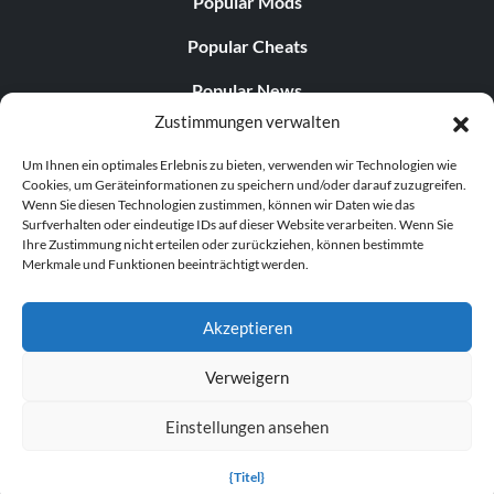
Popular Mods
Popular Cheats
Popular News
Zustimmungen verwalten
Popular Editorials
Um Ihnen ein optimales Erlebnis zu bieten, verwenden wir Technologien wie
Popular Free Games
Cookies, um Geräteinformationen zu speichern und/oder darauf zuzugreifen.
Wenn Sie diesen Technologien zustimmen, können wir Daten wie das
LATEST UPDATES
Surfverhalten oder eindeutige IDs auf dieser Website verarbeiten. Wenn Sie
Ihre Zustimmung nicht erteilen oder zurückziehen, können bestimmte
Merkmale und Funktionen beeinträchtigt werden.
Palworld hat nun zwei separate mobile...
Akzeptieren
Verweigern
© 1998–2026 MegaGames.com All rights reserved
Einstellungen ansehen
Privacy Policy
Terms of Service
Manage Cookie
Settings
{Titel}