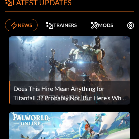
LATEST UPDATES
NEWS
TRAINERS
MODS
K
Does This Hire Mean Anything for
Titanfall 3? Probably Not, But Here’s Why
Fans Are Hopeful