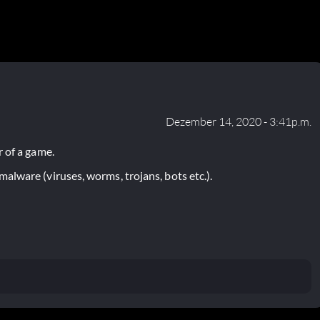
Dezember 14, 2020 - 3:41p.m.
 of a game.
lware (viruses, worms, trojans, bots etc.).