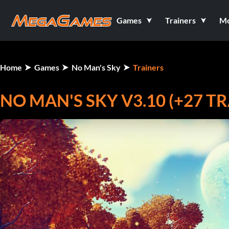
Games
Trainers
M
Home
Games
No Man's Sky
Trainers
NO MAN'S SKY V3.10 (+27 T