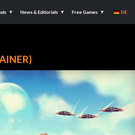
ods
News & Editorials
Free Games
DE
RAINER)