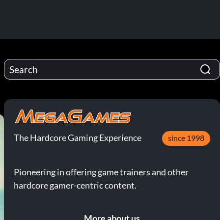
The Hardcore Gaming Experience
since 1998
Pioneering in offering game trainers and other
hardcore gamer-centric content.
More about us