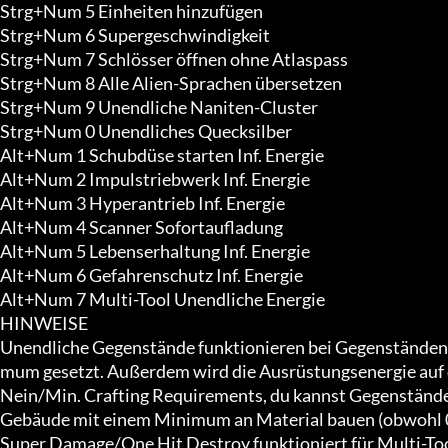
Strg+Num 5 Einheiten hinzufügen

Strg+Num 6 Supergeschwindigkeit

Strg+Num 7 Schlösser öffnen ohne Atlaspass

Strg+Num 8 Alle Alien-Sprachen übersetzen

Strg+Num 9 Unendliche Naniten-Cluster

Strg+Num 0 Unendliches Quecksilber

Alt+Num 1 Schubdüse starten Inf. Energie

Alt+Num 2 Impulstriebwerk Inf. Energie

Alt+Num 3 Hyperantrieb Inf. Energie

Alt+Num 4 Scanner Sofortaufladung

Alt+Num 5 Lebenserhaltung Inf. Energie

Alt+Num 6 Gefahrenschutz Inf. Energie

Alt+Num 7 Multi-Tool Unendliche Energie

HINWEISE

Unendliche Gegenstände funktionieren bei Gegenständen m
mum gesetzt. Außerdem wird die Ausrüstungsenergie auf 
Nein/Min. Crafting Requirements, du kannst Gegenstände 
Gebäude mit einem Minimum an Material bauen (obwohl 0 a
Super Damage/One Hit Destroy funktioniert für Multi-Too