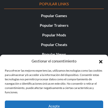
POPULAR LINKS
Popular Games
Popular Trainers
Popular Mods
Popular Cheats
Popular News
Gestionar el consentimiento
Popular Editorials
Para ofrecer las mejores experiencias, utilizamos tecnologías como las cookies
Popular Free Games
para almacenar y/o acceder a la información del dispositivo. Consentir estas
tecnologías nos permitirá procesar datos como el comportamiento de
LATEST UPDATES
navegación o identificaciones únicas en este sitio. No consentir o retirar el
consentimiento, puede afectar negativamente a ciertas características y
funciones.
Does This Hire Mean Anything for Tit...
Acepte