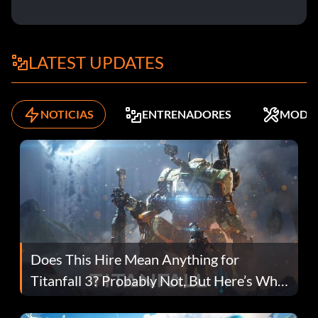
LATEST UPDATES
NOTICIAS
ENTRENADORES
MODS
Does This Hire Mean Anything for
Titanfall 3? Probably Not, But Here’s Why
Fans Are Hopeful