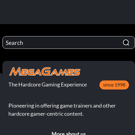
The Hardcore Gaming Experience
since 1998
Pioneering in offering game trainers and other
hardcore gamer-centric content.
More about us