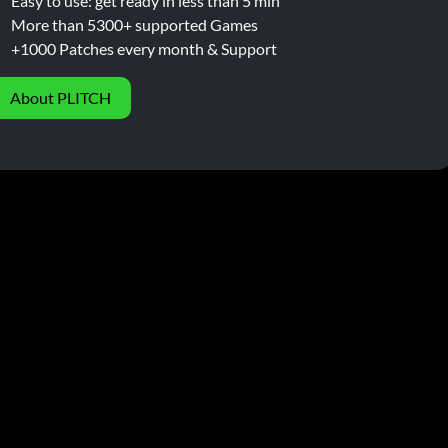
Easy to use: get ready in less than 5 min
More than 5300+ supported Games
+1000 Patches every month & Support
About PLITCH