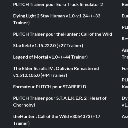
PLITCH Trainer pour Euro Truck Simulator 2
Res
Dying Light 2 Stay Human v1.0-v1.24+ (+33
Eur
Trainer)
PL
PLITCH Trainer pour theHunter : Call of the Wild
Res
Starfield v1.15.222.0 (+27 Trainer)
As
Legend of Mortal v1.0+ (+44 Trainer)
Tra
The Elder Scrolls IV : Oblivion Remastered
Fo
v1.512.105.0 (+44 Trainer)
PL
Formateur PLITCH pour STARFIELD
Ka
PLITCH Trainer pour S.T.A.L.K.E.R. 2 : Heart of
Dyi
Chornobyl
v1.
theHunter : Call of the Wild v3054373 (+17
Ass
Trainer)