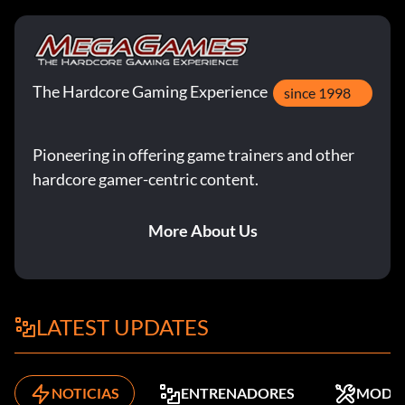
The Hardcore Gaming Experience
since 1998
Pioneering in offering game trainers and other
hardcore gamer-centric content.
More About Us
LATEST UPDATES
NOTICIAS
ENTRENADORES
MODS