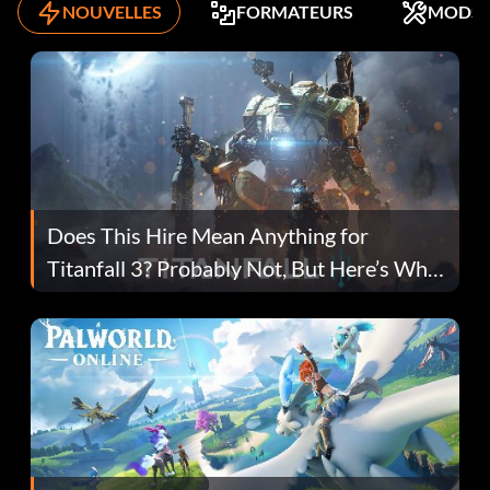
NOUVELLES
FORMATEURS
MODS
Does This Hire Mean Anything for
Titanfall 3? Probably Not, But Here’s Why
Fans Are Hopeful