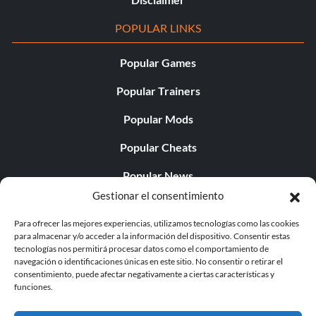
POPULAR LINKS
Popular Games
Popular Trainers
Popular Mods
Popular Cheats
Popular News
Gestionar el consentimiento
Popular Editorials
Para ofrecer las mejores experiencias, utilizamos tecnologías como las cookies
Popular Free Games
para almacenar y/o acceder a la información del dispositivo. Consentir estas
tecnologías nos permitirá procesar datos como el comportamiento de
LATEST UPDATES
navegación o identificaciones únicas en este sitio. No consentir o retirar el
consentimiento, puede afectar negativamente a ciertas características y
funciones.
Palworld ya cuenta con dos versiones para móvil