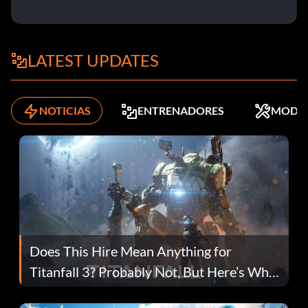
LATEST UPDATES
NOTICIAS
ENTRENADORES
MODS
Does This Hire Mean Anything for
Titanfall 3? Probably Not, But Here’s Why
Fans Are Hopeful