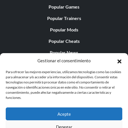
Popular Games
Popular Trainers
Popular Mods
Popular Cheats
Popular News
Gestionar el consentimiento
Popular Editorials
Para ofrecer las mejores experiencias, utilizamos tecnologías como las cookies
Popular Free Games
para almacenar y/o acceder a la información del dispositivo. Consentir estas
tecnologías nos permitirá procesar datos como el comportamiento de
LATEST UPDATES
navegación o identificaciones únicas en este sitio. No consentir o retirar el
consentimiento, puede afectar negativamente a ciertas características y
funciones.
Palworld Now Has Two Separate Mobile...
Acepte
Denegar