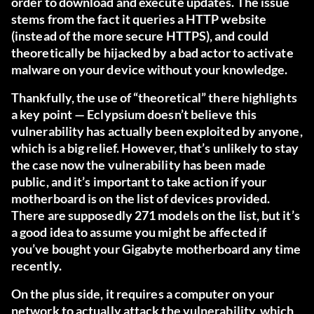
order to download and execute updates. The issue
stems from the fact it queries a HTTP website
(instead of the more secure HTTPS), and could
theoretically be hijacked by a bad actor to activate
malware on your device without your knowledge.
Thankfully, the use of “theoretical” there highlights
a key point — Eclypsium doesn’t believe this
vulnerability has actually been exploited by anyone,
which is a big relief. However, that’s unlikely to stay
the case now the vulnerability has been made
public, and it’s important to take action if your
motherboard is on
the list of devices provided
.
There are supposedly 271 models on the list, but it’s
a good idea to assume you might be affected if
you’ve bought your Gigabyte motherboard any time
recently.
On the plus side, it requires a computer on your
network to actually attack the vulnerability, which