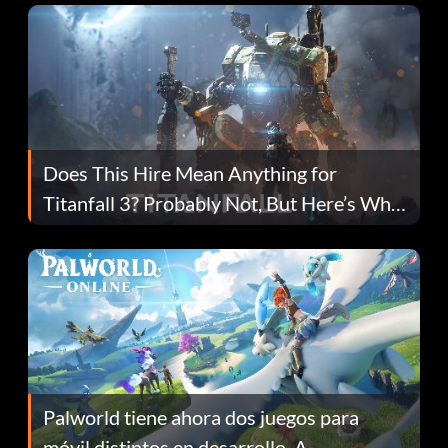
Does This Hire Mean Anything for
Titanfall 3? Probably Not, But Here’s Why
Fans Are Hopeful
Palworld tiene ahora dos juegos para
móvil distintos en desarrollo. A