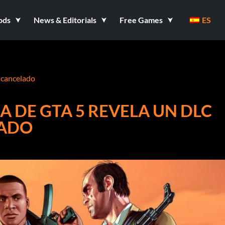
ods
News & Editorials
Free Games
ES
 cancelado
 DE GTA 5 REVELA UN DLC
LADO