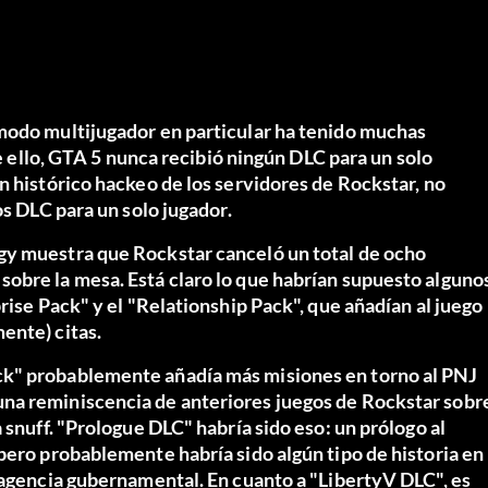
 modo multijugador en particular ha tenido muchas
de ello, GTA 5 nunca recibió ningún DLC para un solo
n histórico hackeo de los servidores de Rockstar, no
os DLC para un solo jugador.
g
y muestra que Rockstar canceló un total de ocho
obre la mesa. Está claro lo que habrían supuesto alguno
rise Pack" y el "Relationship Pack", que añadían al juego
ente) citas.
ck" probablemente añadía más misiones en torno al PNJ
na reminiscencia de anteriores juegos de Rockstar sobr
 snuff. "Prologue DLC" habría sido eso: un prólogo al
pero probablemente habría sido algún tipo de historia en
 agencia gubernamental. En cuanto a "LibertyV DLC", es