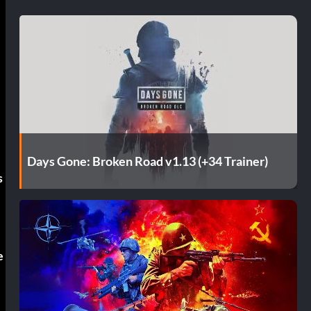
Days Gone: Broken Road v1.13 (+34 Trainer)
s
e