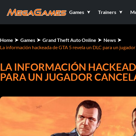
Games
Trainers
M
Home
Games
Grand Theft Auto Online
News
La información hackeada de GTA 5 revela un DLC para un jugador
LA INFORMACIÓN HACKEADA
PARA UN JUGADOR CANCE