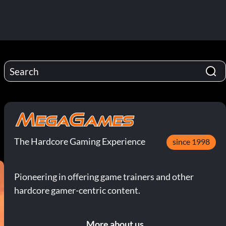
The Hardcore Gaming Experience
since 1998
Pioneering in offering game trainers and other
hardcore gamer-centric content.
More about us