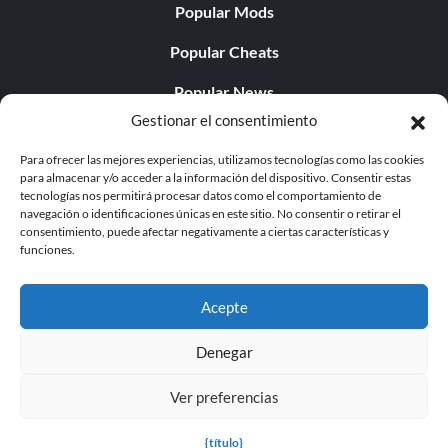
Popular Mods
Popular Cheats
Popular News
Gestionar el consentimiento
Popular Editorials
Para ofrecer las mejores experiencias, utilizamos tecnologías como las cookies
Popular Free Games
para almacenar y/o acceder a la información del dispositivo. Consentir estas
tecnologías nos permitirá procesar datos como el comportamiento de
LATEST UPDATES
navegación o identificaciones únicas en este sitio. No consentir o retirar el
consentimiento, puede afectar negativamente a ciertas características y
funciones.
Does This Hire Mean Anything for Tit...
Acepte
Denegar
© 1998 - 2026 MegaGames.com All rights reserved
Ver preferencias
Privacy Policy
Terms of Service
Manage Cookie
Settings
{título}