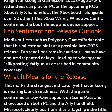
Knight: Silksong
at Gamescom 2025 (Aug 20–24).
Attendees can play on PC or the upcoming ROG
Xbox Ally X handheld at the Xbox booth, alongside
over 20 other titles.
Xbox Wire
y
Windows Central
confirmed the booth lineup and device support.
Fan Sentiment and Release Outlook
Media outlets such as
Polygon
y
GamesRadar
note
that this milestone hints at a possible late‑2025
release. Fan reactions remain cautious—many have
endured repeated delays—leading to widespread
“silkposting” fatigue, as described in community
coverage.
What It Means for the Release
This marks the strongest indicator yet that
Silksong
is nearing launch readiness. With the game
confirmed as Day-One support on Game Pass and
showcased on both PC and the Ally handheld,
Microsoft clearly positions it as a flagship indie title.