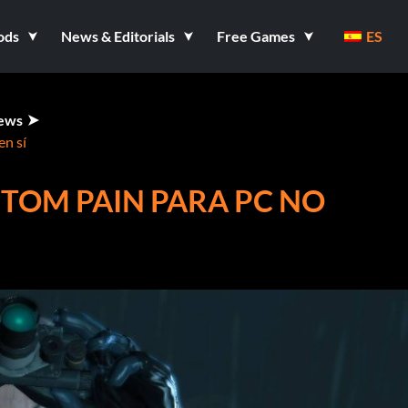
ods
News & Editorials
Free Games
ES
ews
en sí
NTOM PAIN PARA PC NO