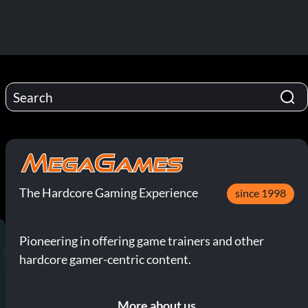
The Hardcore Gaming Experience
since 1998
Pioneering in offering game trainers and other
hardcore gamer-centric content.
More about us