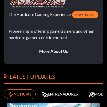
The Hardcore Gaming Experience
since 1998
Pioneering in offering game trainers and other
hardcore gamer-centric content.
More About Us
LATEST UPDATES
NOTICIAS
ENTRENADORES
MODS