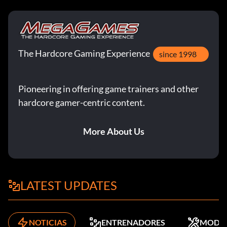
The Hardcore Gaming Experience
since 1998
Pioneering in offering game trainers and other
hardcore gamer-centric content.
More About Us
LATEST UPDATES
NOTICIAS
ENTRENADORES
MODS