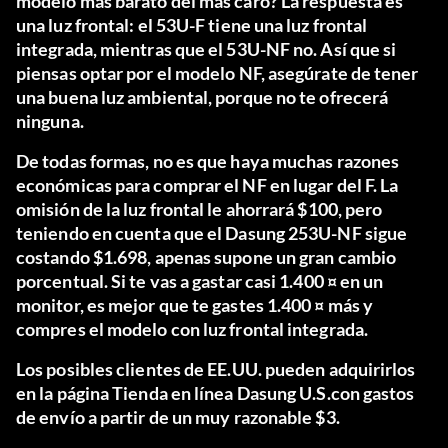
modelo más barato del más caro? La respuesta es
una luz frontal: el 53U-F tiene una luz frontal
integrada, mientras que el 53U-NF no. Así que si
piensas optar por el modelo NF, asegúrate de tener
una buena luz ambiental, porque no te ofrecerá
ninguna.
De todas formas, no es que haya muchas razones
económicas para comprar el NF en lugar del F. La
omisión de la luz frontal le ahorrará $100, pero
teniendo en cuenta que el Dasung 253U-NF sigue
costando $1.698, apenas supone un gran cambio
porcentual. Si te vas a gastar casi 1.400 ¤ en un
monitor, es mejor que te gastes 1.400 ¤ más y
compres el modelo con luz frontal integrada.
Los posibles clientes de EE.UU. pueden adquirirlos
en la página
Tienda en línea Dasung U.S.
con gastos
de envío a partir de un muy razonable $3.