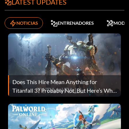
LATEST UPDATES
NOTICIAS
ENTRENADORES
MODS
Does This Hire Mean Anything for
Titanfall 3? Probably Not, But Here’s Why
Fans Are Hopeful