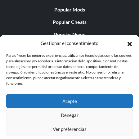
Popular Mods
Popular Cheats
Popular News
Gestionar el consentimiento
Popular Editorials
Para ofrecer las mejores experiencias, utilizamos tecnologías como las cookies
Popular Free Games
para almacenar y/o acceder a la información del dispositivo. Consentir estas
tecnologías nos permitirá procesar datos como el comportamiento de
LATEST UPDATES
navegación o identificaciones únicas en este sitio. No consentir o retirar el
consentimiento, puede afectar negativamente a ciertas características y
funciones.
Does This Hire Mean Anything for Tit...
Acepte
Denegar
© 1998 - 2026 MegaGames.com All rights reserved
Ver preferencias
Privacy Policy
Terms of Service
Manage Cookie