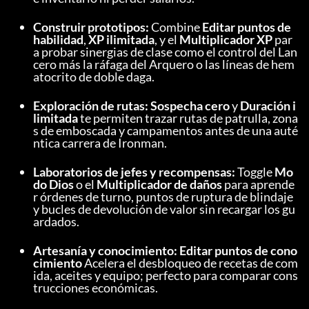
Construir prototipos:
 Combine 
Editar puntos de 
habilidad
, 
XP ilimitada
, y el 
Multiplicador XP
 par
a probar sinergias de clase como el control del Lan
cero más la ráfaga del Arquero o las líneas de hem
atocrito de doble daga.
Exploración de rutas:
Sospecha cero
 y 
Duración i
limitada
 te permiten trazar rutas de patrulla, zona
s de emboscada y campamentos antes de una auté
ntica carrera de Ironman.
Laboratorios de jefes y recompensas:
 Toggle 
Mo
do Dios
 o el 
Multiplicador de daños
 para aprende
r órdenes de turno, puntos de ruptura de blindaje 
y bucles de devolución de valor sin recargar los gu
ardados.
Artesanía y conocimiento:
Editar puntos de cono
cimiento
 Acelera el desbloqueo de recetas de com
ida, aceites y equipo; perfecto para comparar cons
trucciones económicas.