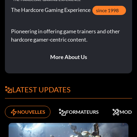
The Hardcore Gaming Experience
since 1998
Pioneering in offering game trainers and other
hardcore gamer-centric content.
More About Us
LATEST UPDATES
NOUVELLES
FORMATEURS
MODS