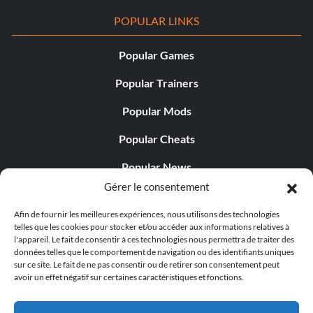
POPULAR LINKS
Popular Games
Popular Trainers
Popular Mods
Popular Cheats
Popular News
Gérer le consentement
Popular Editorials
Afin de fournir les meilleures expériences, nous utilisons des technologies
Popular Free Games
telles que les cookies pour stocker et/ou accéder aux informations relatives à
l'appareil. Le fait de consentir à ces technologies nous permettra de traiter des
LATEST UPDATES
données telles que le comportement de navigation ou des identifiants uniques
sur ce site. Le fait de ne pas consentir ou de retirer son consentement peut
avoir un effet négatif sur certaines caractéristiques et fonctions.
Does This Hire Mean Anything for Tit...