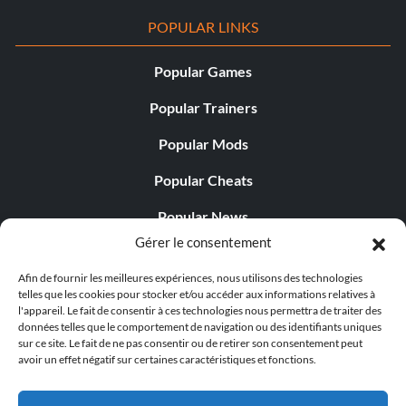
POPULAR LINKS
Popular Games
Popular Trainers
Popular Mods
Popular Cheats
Popular News
Gérer le consentement
Popular Editorials
Afin de fournir les meilleures expériences, nous utilisons des technologies
Popular Free Games
telles que les cookies pour stocker et/ou accéder aux informations relatives à
l'appareil. Le fait de consentir à ces technologies nous permettra de traiter des
LATEST UPDATES
données telles que le comportement de navigation ou des identifiants uniques
sur ce site. Le fait de ne pas consentir ou de retirer son consentement peut
avoir un effet négatif sur certaines caractéristiques et fonctions.
Does This Hire Mean Anything for Tit...