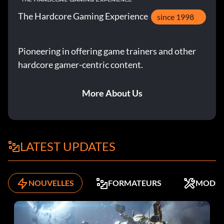
The Hardcore Gaming Experience
since 1998
Pioneering in offering game trainers and other
hardcore gamer-centric content.
More About Us
LATEST UPDATES
NOUVELLES
FORMATEURS
MODS