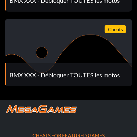
BMX XXX - Débloquer TOUTES les motos
Saisir le mot de passe SHOWMETHEMONEY
Débloquer les motos d'Itchi
Cheats
Saisis le mot de passe ITCHI594 dans le menu de triche
pour débloquer les motos d'Itchi.
Débloquer les motos de Joyride
BMX XXX - Débloquer TOUTES les motos
Déverrouiller Entrez le mot de passe JOYRIDE18 dans le
menu de triche pour déverrouiller les motos de Joyride.
Débloquer Amish Boy
Entrez le mot de passe ELECTRICITYBAD dans le menu de
CHEATS FOR FEATURED GAMES