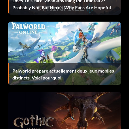
Does This Hire Mean Anything for Titanfall 3?
Probably Not, But Here’s Why Fans Are Hopeful
Débloquer Syracuse FMV 2
Entrez le mot de passe MICHAELHUNT dans le menu de
triche.
Débloquer UGP Roots Jam FMV 2
Entrez le mot de passe BOOTYCALL dans le menu de
Palworld prépare actuellement deux jeux mobiles
triche.
distincts. Voici pourquoi.
Déverrouiller Rampage Skatepark FMV 2
Entrez le mot de passe BURLESQUE dans le menu de
triche