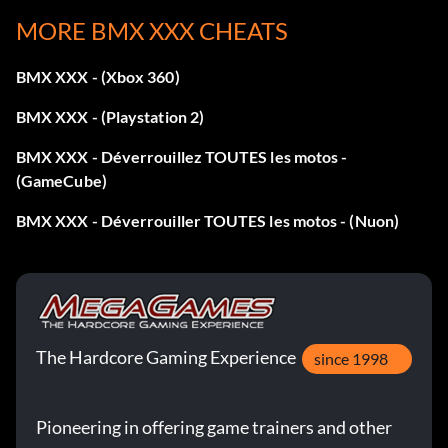
Entrez le mot de passe IFLINGPOO dans le menu de
MORE BMX XXX CHEATS
triche.
BMX XXX - (Xbox 360)
Débloquer Launch Pad 69 FMV 2
BMX XXX - (Playstation 2)
Entrez le mot de passe PÊCHE dans le menu de triche
BMX XXX - Déverrouillez TOUTES les motos -
(GameCube)
Débloquer Bronx FMV 1
BMX XXX - Déverrouiller TOUTES les motos - (Nuon)
Entrez le mot de passe LAPDANCE dans le menu de
triche.
The Hardcore Gaming Experience
since 1998
Débloquer Bronx FMV 2
Entrez le mot de passe STRIPTEASE dans le menu de
Pioneering in offering game trainers and other
triche.