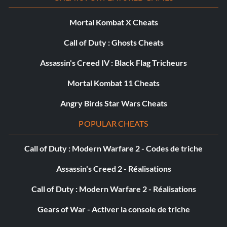
triche pour débloquer Amish Boy.
Mortal Kombat X Cheats
Débloquer les motos du garçon Amish
Call of Duty : Ghosts Cheats
Assassin's Creed IV : Black Flag Tricheurs
Entrez le mot de passe AMISHBOY1699 dans le menu de
triche pour débloquer les motos d'Amish Boy.
Mortal Kombat 11 Cheats
Angry Birds Star Wars Cheats
Débloquer les motos de Hellkitty
POPULAR CHEATS
Entrez le mot de passe HELLKITTY487 dans le menu de
Call of Duty : Modern Warfare 2 - Codes de triche
triche pour débloquer les motos de Hellkitty.
Assassin's Creed 2 - Réalisations
Débloquer les motos de Karma
Call of Duty : Modern Warfare 2 - Réalisations
Gears of War - Activer la console de triche
Entrez le mot de passe KARMA311 dans le menu de triche