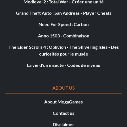
Medieval 2 : Total War - Créer une unité
Grand Theft Auto : San Andreas - Player Cheats
Débloquer le niveau Racines
Need For Speed : Carbon
Entrez le mot de passe UNDERGROUND dans le menu de
Anno 1503 - Combinaison
triche.
The Elder Scrolls 4 : Oblivion - The Shivering Isles - Des
curiosités pour le musée
Débloquer Bronx & NYC 3 FMV
La vie d'un insecte - Codes de niveau
Entrez le mot de passe FREESAMPLE dans le menu de
triche.
ABOUT US
Débloquer l'éditeur du parc
About MegaGames
Contact us
Entrez le mot de passe BULLETPOINT dans le menu de
Disclaimer
triche.