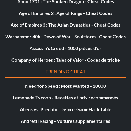
pour débloquer les motos de Karma.
Anno 1701 : The Sunken Dragon - Cheat Codes
Age of Empires 2 : Age of Kings - Cheat Codes
Débloquer les motos de La'tey
Age of Empires 3 : The Asian Dynasties - Cheat Codes
Warhammer 40k : Dawn of War - Soulstorm - Cheat Codes
Entrez le mot de passe LATEY411 dans le menu de triche
pour débloquer les motos de La'tey.
Assassin's Creed - 1000 pièces d'or
Company of Heroes : Tales of Valor - Codes de triche
Débloquer le niveau rampage
TRENDING CHEAT
Entrez le mot de passe IOWARULES dans le menu de
Need for Speed : Most Wanted - 10000
triche.
Lemonade Tycoon - Recettes et prix recommandés
Déverrouiller le niveau du barrage
Aliens vs. Predator Demo - GameHack Table
Andretti Racing - Voitures supplémentaires
Entrez le mot de passe THATDAMLEVEL dans le menu de
triche.