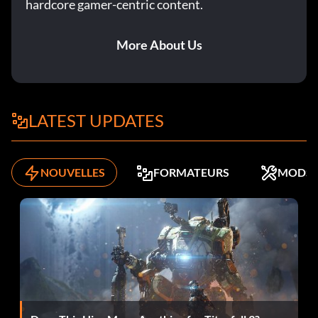
hardcore gamer-centric content.
Débloquer Sheep Hill FMV 1
More About Us
Entrez le mot de passe ONEDOLLAR dans le menu de
triche.
LATEST UPDATES
Débloquer Sheep hill FMV 2
NOUVELLES
FORMATEURS
MODS
Entrez le mot de passe 69 dans le menu de triche
Débloquer Syracuse FMV 1
Entrez le mot de passe FUZZYKITTY dans le menu de
triche.