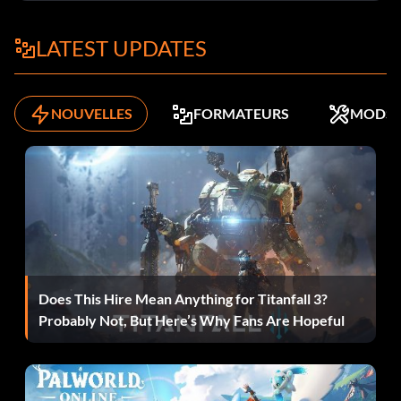
le 51e jour et pourrez continuer à jouer. Remarque : la seule
façon de " terminer " le jeu à ce stade est de passer en mode
LATEST UPDATES
« Punition », de tuer 100 gardes et de vous échapper.
NOUVELLES
FORMATEURS
MODS
Patrie : la Grèce :
Terminez le jeu au moins une fois.
Rome, ma ville natale :
Terminez le jeu au moins une fois.
Does This Hire Mean Anything for Titanfall 3?
Probably Not, But Here’s Why Fans Are Hopeful
Noble :
Terminez le jeu au moins une fois.