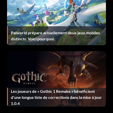
Soldat :
Terminez le jeu au moins une fois.
Palworld prépare actuellement deux jeux mobiles
Croyez en Jupitor :
distincts. Voici pourquoi.
Terminez le jeu au moins une fois.
Gagner 10 niveaux :
Appuyez sur R1, L2, L2, Carré, X, Triangle, Carré dans la
zone d'entraînement.
Les joueurs de « Gothic 1 Remake » bénéficient
Procurez-vous un Manica :
d'une longue liste de corrections dans la mise à jour
1.0.4
Pour obtenir la manica de l'ennemi final d'un combat à