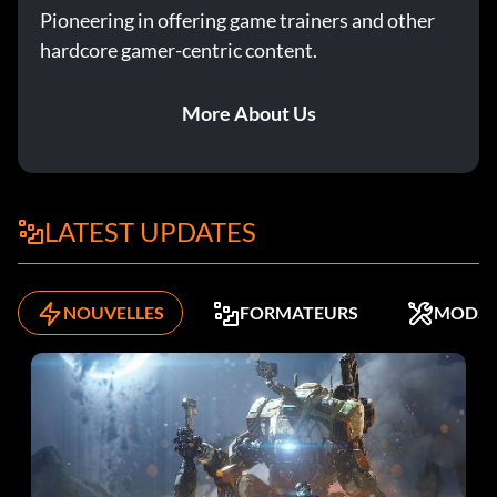
Pioneering in offering game trainers and other
homes2good
hardcore gamer-centric content.
intro
More About Us
landersroost
oracle
LATEST UPDATES
oracleway
otto
NOUVELLES
FORMATEURS
MODS
over
bouclier
swamp1