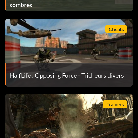
sombres
Cheats
HalfLife : Opposing Force - Tricheurs divers
Trainers