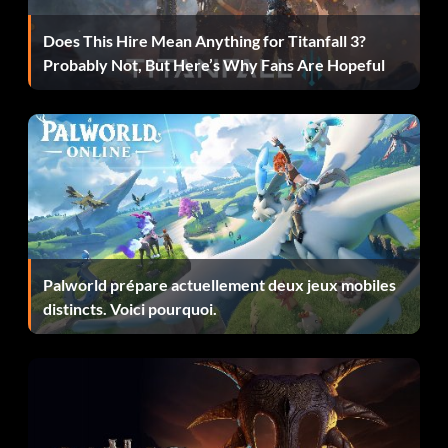
swamp2
Does This Hire Mean Anything for Titanfall 3?
swamp3
Probably Not, But Here’s Why Fans Are Hopeful
towncenterevil
towncentergood
training
under
Palworld prépare actuellement deux jeux mobiles
l'eau
distincts. Voici pourquoi.
zoo