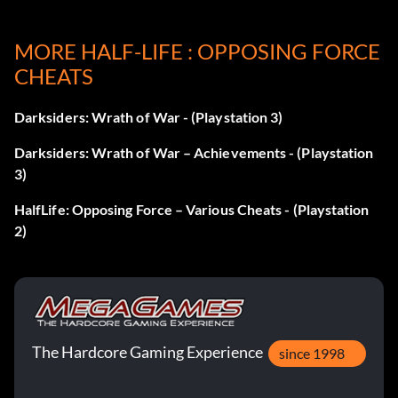
cliff2
MORE HALF-LIFE : OPPOSING FORCE
CHEATS
creeperpens
Darksiders: Wrath of War - (Playstation 3)
fin
Darksiders: Wrath of War – Achievements - (Playstation
fakkhouse
3)
brouillard
HalfLife: Opposing Force – Various Cheats - (Playstation
2)
gruff
gruffcinema
homes1
The Hardcore Gaming Experience
since 1998
homes2evil