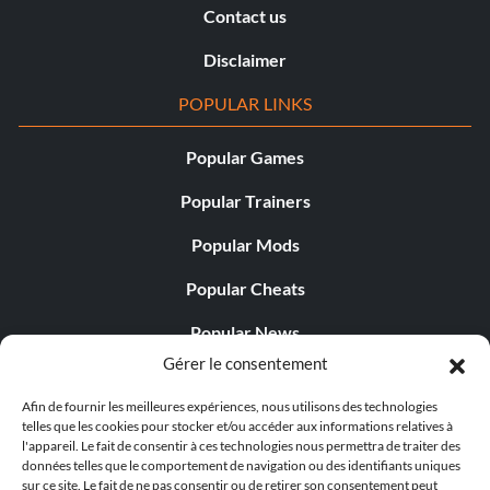
Contact us
Disclaimer
POPULAR LINKS
Popular Games
Popular Trainers
Popular Mods
Popular Cheats
Popular News
Gérer le consentement
Popular Editorials
Afin de fournir les meilleures expériences, nous utilisons des technologies
Popular Free Games
telles que les cookies pour stocker et/ou accéder aux informations relatives à
l'appareil. Le fait de consentir à ces technologies nous permettra de traiter des
LATEST UPDATES
données telles que le comportement de navigation ou des identifiants uniques
sur ce site. Le fait de ne pas consentir ou de retirer son consentement peut