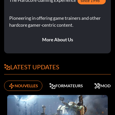
The Hardcore Gaming Experience
since 1998
Pioneering in offering game trainers and other
hardcore gamer-centric content.
More About Us
LATEST UPDATES
NOUVELLES
FORMATEURS
MODS