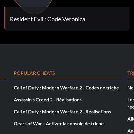
Resident Evil : Code Veronica
ous du casino et faites-le avec le même personnage. La
t ?
POPULAR CHEATS
TR
 début, seuls Claire et Chris Redfield sont jouables.
Call of Duty : Modern Warfare 2 - Codes de triche
Ne
Assassin's Creed 2 - Réalisations
Le
ultez aussi ceci
re
Call of Duty : Modern Warfare 2 - Réalisations
Al
Gears of War - Activer la console de triche
re le fusil de précision d'Alfred avant de passer à
And
u vient vers vous. C'est le moyen le plus rapide de le