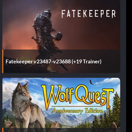
Fatekeeper v23487-v23688 (+19 Trainer)