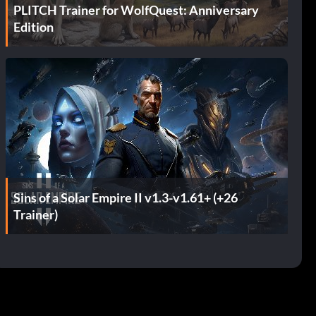
PLITCH Trainer for WolfQuest: Anniversary
Edition
Sins of a Solar Empire II v1.3-v1.61+ (+26
Trainer)