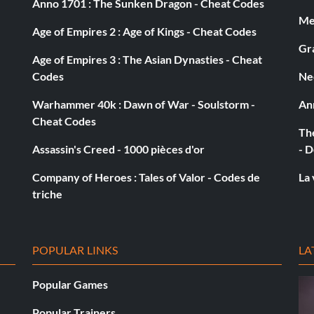
Anno 1701 : The Sunken Dragon - Cheat Codes
Med
Age of Empires 2 : Age of Kings - Cheat Codes
Gra
z-la à fond. Marchez d'abord vers la gauche de la
Age of Empires 3 : The Asian Dynasties - Cheat
s qu'elle s'éloigne de vous. Quand elle est juste devant
Codes
Ne
Warhammer 40k : Dawn of War - Soulstorm -
An
Cheat Codes
The
s les prendre tous les deux ? Coupez le courant
Assassin's Creed - 1000 pièces d'or
- D
Company of Heroes : Tales of Valor - Codes de
La 
té lorsque vous fuyez Steve. Chaque fois qu'il vous
triche
. Mais vous devez toujours continuer à courir, ne lui
POPULAR LINKS
LA
 objets, lorsque vous en trouverez d'autres, elles seront
Popular Games
Popular Trainers