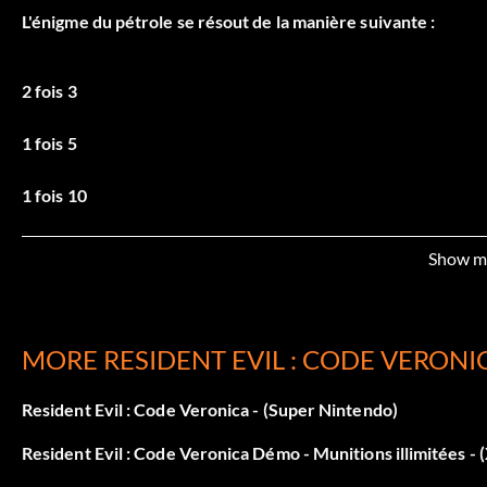
L'énigme du pétrole se résout de la manière suivante :
2 fois 3
1 fois 5
1 fois 10
2 fois 3
Show m
1 fois 5
ce qui entraînera la chute du pont.
MORE RESIDENT EVIL : CODE VERONI
Resident Evil : Code Veronica - (Super Nintendo)
De même, lorsque vous prenez un vase ou un pot, vérifiez à 
chose dedans ou dessus.
Resident Evil : Code Veronica Démo - Munitions illimitées -