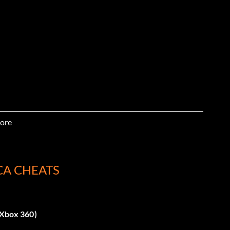
ore
CA CHEATS
l'intérieur ou au fond, vous pourriez trouver quelque
 (Xbox 360)