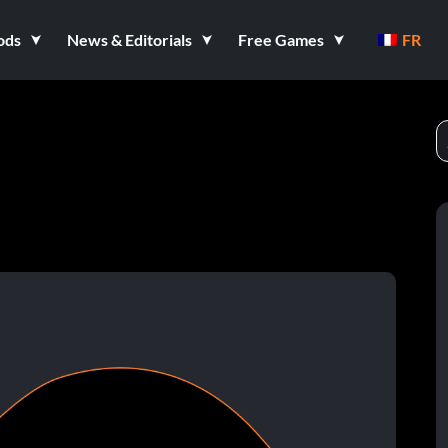
ods
News & Editorials
Free Games
FR