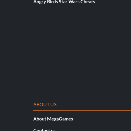
Angry Birds Star Wars Cheats
vaincre, et pour autant que je sache, c'est le seul moyen.
Lorsque vous combattez Alexia pour la première fois. Pompe
pièce, puis vers la droite, mais vous devez tirer à chaque foi
vous, vous devez courir ou vous faire brûler.
Vous voulez obtenir les deux joyaux mais vous ne pouvez pa
Vous avez également besoin de BEAUCOUP de paquets de san
frappe avec sa hache, vous perdez presque toute votre santé
tirez pas dessus, cela ne le blessera pas.
ABOUT US
Ne mettez pas toutes les ailes de libellule dans votre boîte à
placées dans une partie de votre inventaire.
About MegaGames
Contact us