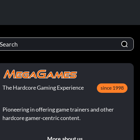
The Hardcore Gaming Experience
since 1998
Pioneering in offering game trainers and other
hardcore gamer-centric content.
More about us