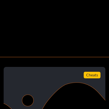
 balles. Quand vous pensez que vous n'irez à un endroit
t, passez juste à côté. Comme les chiens que vous
rre géant au centre d'entraînement.
eu de bataille
ois obtenir un classement A avec tous les joueurs. Chris,
, le lanceur linéaire apparaîtra dans les
Cheats
ys de premiers secours, ne sauvegardez pas le jeu et
uger, donnez le médicament à Rodrigo et jouez le jeu
s vous avez le lance-roquettes quand vous jouez une