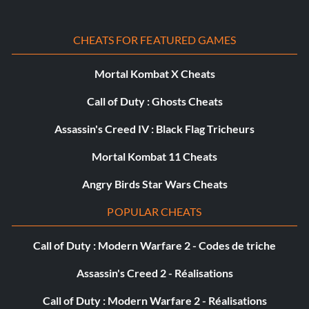
Even Rocky Had a Montage (Silver)
CHEATS FOR FEATURED GAMES
Objectif : Créer un film d'action avec au moins 10
combattants différents.
Mortal Kombat X Cheats
Call of Duty : Ghosts Cheats
Fight Camp Frenzy (Silver)
Assassin's Creed IV : Black Flag Tricheurs
Objectif : Remporter 10 matchs d'exhibition consécutifs
Mortal Kombat 11 Cheats
au camp de combat.
Angry Birds Star Wars Cheats
Getting A Leg Up (Silver)
POPULAR CHEATS
Objectif : Vaincre un COM en mode avancé ou supérieur
Call of Duty : Modern Warfare 2 - Codes de triche
en mode exhibition ou tournoi avec chaque soumission
Assassin's Creed 2 - Réalisations
par les jambes.
Call of Duty : Modern Warfare 2 - Réalisations