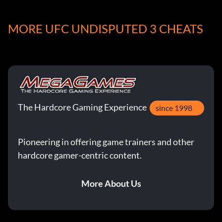
Objectif : Évaluer les contenus créés par d'autres joueurs
dans le cadre du partage de contenu.
MORE UFC UNDISPUTED 3 CHEATS
Exhibition Excellence (Bronze)
Objective: Win 5 ranked Online matches in a row.
The Hardcore Gaming Experience
Extracurricular (Bronze)
since 1998
Objective: Join an Online camp.
Pioneering in offering game trainers and other
hardcore gamer-centric content.
First of Many! (Bronze)
More About Us
Objective: Win a ranked Online match for the first time.
Making it Rain (Bronze)