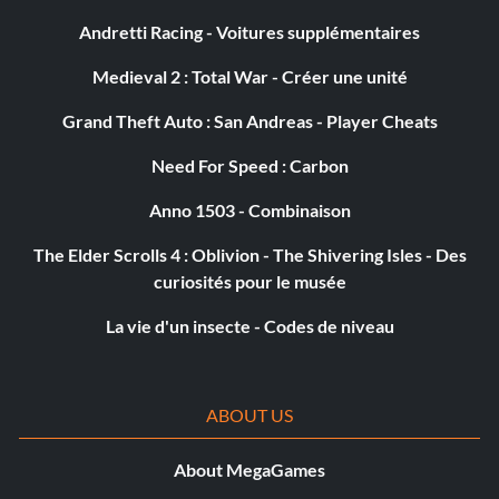
Objective: Play 500 or more ranked Online matches.
Andretti Racing - Voitures supplémentaires
Medieval 2 : Total War - Créer une unité
Pound for Pound (Silver)
Grand Theft Auto : San Andreas - Player Cheats
Objectif : Gagner dans chaque division de l'exposition en
Need For Speed : Carbon
difficulté avancée ou plus.
Anno 1503 - Combinaison
Training Expertise (Silver)
The Elder Scrolls 4 : Oblivion - The Shivering Isles - Des
curiosités pour le musée
Objectif : Obtenir un score de 4 étoiles dans un match
La vie d'un insecte - Codes de niveau
d'entraînement avec un combattant en mode Carrière.
Triple Threatening (Silver)
ABOUT US
Objectif : Obtenir n'importe quel mouvement de niveau 3
About MegaGames
pour 1 combattant en mode Carrière.