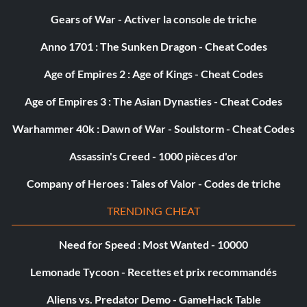
GOOOAAL!!! (Silver)
Gears of War - Activer la console de triche
Objectif : Mettre KO l'adversaire avec un coup de pied de
Anno 1701 : The Sunken Dragon - Cheat Codes
football.
Age of Empires 2 : Age of Kings - Cheat Codes
Age of Empires 3 : The Asian Dynasties - Cheat Codes
Hall of famer (Silver)
Warhammer 40k : Dawn of War - Soulstorm - Cheat Codes
Objectif : Entrer dans le Panthéon avec un combattant en
mode carrière.
Assassin's Creed - 1000 pièces d'or
Company of Heroes : Tales of Valor - Codes de triche
History is Best Both Ways (Silver)
TRENDING CHEAT
Objectif : Obtenir un score de 100% avec les deux
Need for Speed : Most Wanted - 10000
combattants dans un combat en mode Ultimate Fights.
Lemonade Tycoon - Recettes et prix recommandés
Online Journeyman (Silver)
Aliens vs. Predator Demo - GameHack Table