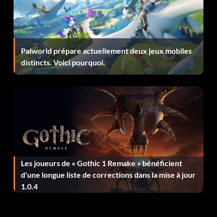
PRIDE of a champion (Bronze)
Objectif : Remporter 25 combats consécutifs en mode
Défense du titre.
Palworld prépare actuellement deux jeux mobiles
distincts. Voici pourquoi.
Prime Time Fighting (Bronze)
Objectif : Jouer et terminer un événement de 6, 7 ou 8
cartes en mode événement.
Punching is Hard Work (Bronze)
Les joueurs de « Gothic 1 Remake » bénéficient
Objectif : Gagner un match sur Ultimate en mode
d'une longue liste de corrections dans la mise à jour
Exhibition ou Tournament avec les paramètres d'énergie
1.0.4
de simulation.