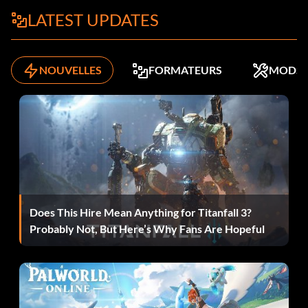
LATEST UPDATES
Objectif : 10 000 points de fidélité ou plus.
NOUVELLES
FORMATEURS
MODS
Online Amateur (Bronze)
Objective: Play 10 or more Online matches.
C'est en forgeant qu'on devient forgeron (Bronze)
Objective: Play an Online Fight Camp Sparring match.
Does This Hire Mean Anything for Titanfall 3?
Prepared to Win! (Bronze)
Probably Not, But Here’s Why Fans Are Hopeful
Objectif : Jouer chaque match d'entraînement avec un
combattant en mode Carrière.