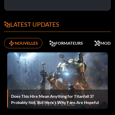
LATEST UPDATES
NOUVELLES
FORMATEURS
MODS
Does This Hire Mean Anything for Titanfall 3?
Probably Not, But Here’s Why Fans Are Hopeful