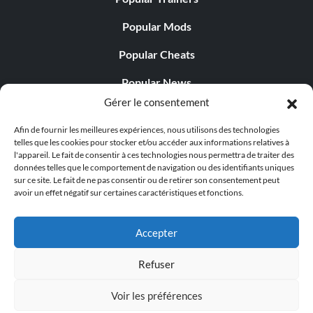
Popular Mods
Popular Cheats
Popular News
Gérer le consentement
Popular Editorials
Afin de fournir les meilleures expériences, nous utilisons des technologies
Popular Free Games
telles que les cookies pour stocker et/ou accéder aux informations relatives à
l'appareil. Le fait de consentir à ces technologies nous permettra de traiter des
LATEST UPDATES
données telles que le comportement de navigation ou des identifiants uniques
sur ce site. Le fait de ne pas consentir ou de retirer son consentement peut
avoir un effet négatif sur certaines caractéristiques et fonctions.
Palworld Now Has Two Separate Mobile...
Accepter
Refuser
© 1998 - 2026 MegaGames.com All rights reserved
Voir les préférences
Privacy Policy
Terms of Service
Manage Cookie