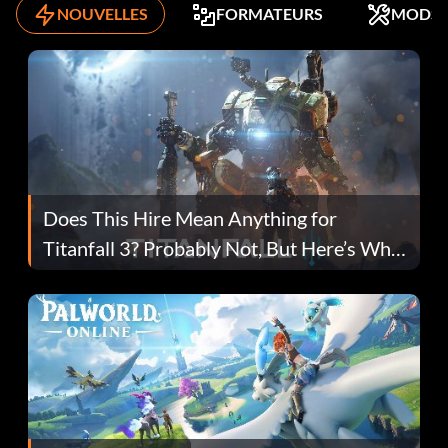
NOUVELLES
FORMATEURS
MODS
Does This Hire Mean Anything for
Titanfall 3? Probably Not, But Here’s Why
Fans Are Hopeful