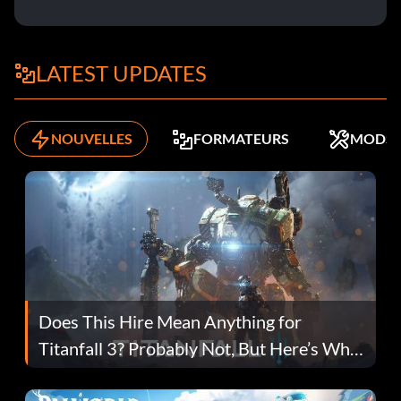
LATEST UPDATES
NOUVELLES
FORMATEURS
MODS
Does This Hire Mean Anything for
Titanfall 3? Probably Not, But Here’s Why
Fans Are Hopeful