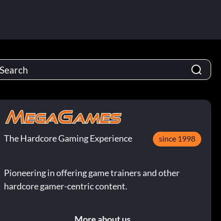
The Hardcore Gaming Experience
since 1998
Pioneering in offering game trainers and other
hardcore gamer-centric content.
More about us