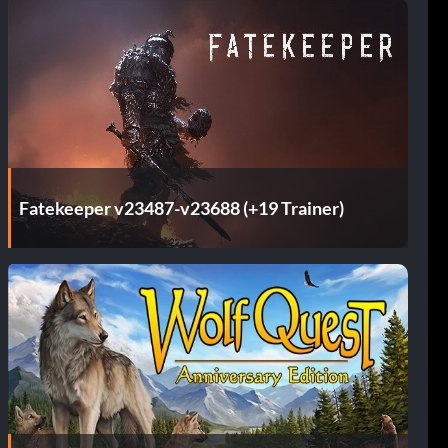
Fatekeeper v23487-v23688 (+19 Trainer)