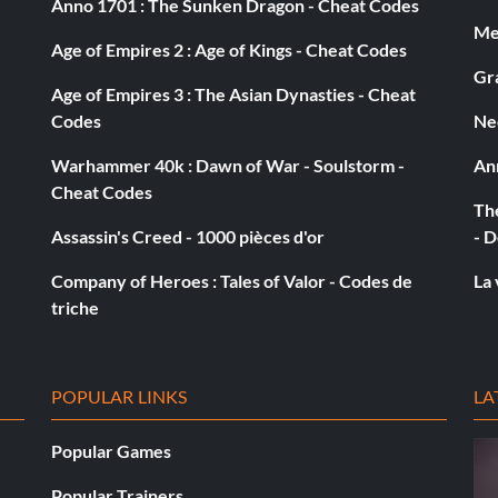
Anno 1701 : The Sunken Dragon - Cheat Codes
Med
Age of Empires 2 : Age of Kings - Cheat Codes
Gra
Age of Empires 3 : The Asian Dynasties - Cheat
 Haut, Bas, Droite, Gauche.
Codes
Ne
Warhammer 40k : Dawn of War - Soulstorm -
An
Cheat Codes
The
Assassin's Creed - 1000 pièces d'or
- D
e. Lorsque le jeu est en pause, appuyez sur L2 et
ré, Triangle, Cercle, X, X. Ensuite, mettez le jeu en
Company of Heroes : Tales of Valor - Codes de
La 
triche
POPULAR LINKS
LA
Popular Games
Popular Trainers