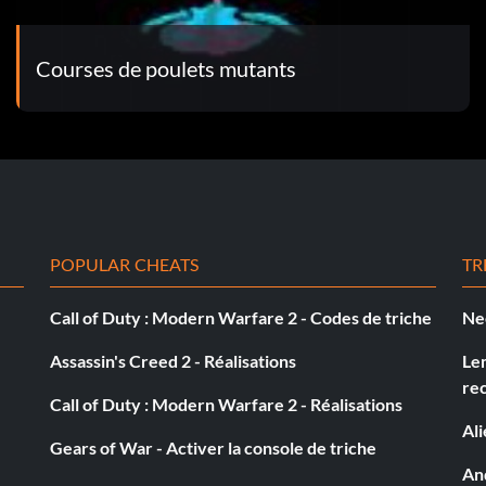
soin.
Courses de poulets mutants
e is filled, you should only have to use it twice.... and
s.
puyez sur Droite, Droite, Carré, Cercle, Haut, Bas,
POPULAR CHEATS
TR
Call of Duty : Modern Warfare 2 - Codes de triche
Ne
Assassin's Creed 2 - Réalisations
Le
re
Call of Duty : Modern Warfare 2 - Réalisations
ppuyez sur Haut, Droite, Carré, Cercle, Haut, Bas,
Al
Gears of War - Activer la console de triche
And