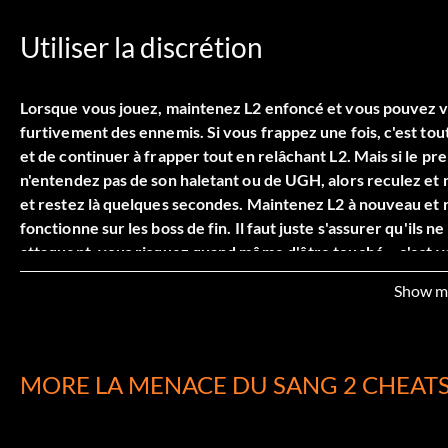
Utiliser la discrétion
Lorsque vous jouez, maintenez L2 enfoncé et vous pouvez 
furtivement des ennemis. Si vous frappez une fois, c'est tou
et de continuer à frapper tout en relâchant L2. Mais si le pr
n'entendez pas de son haletant ou de UGH, alors reculez et n
et restez là quelques secondes. Maintenez L2 à nouveau et 
fonctionne sur les boss de fin. Il faut juste s'assurer qu'ils n
attaquent, vous risquez quand même d'être touché... c'est v
Show m
Vaincre le Seigneur Sarafan
MORE LA MENACE DU SANG 2 CHEAT
Ok le cheat qui te dit de faire toutes ces tactiques confuses 
a un moyen plus facile il a raison pour les deux premiers mais
une technique de rage c'est la première que tu as dans le jeu