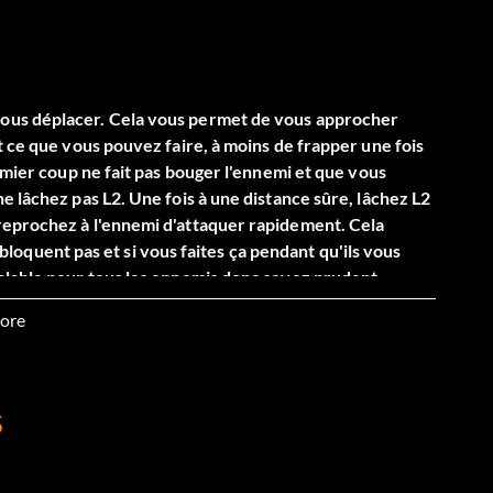
vous déplacer. Cela vous permet de vous approcher
t ce que vous pouvez faire, à moins de frapper une fois
emier coup ne fait pas bouger l'ennemi et que vous
e lâchez pas L2. Une fois à une distance sûre, lâchez L2
reprochez à l'ennemi d'attaquer rapidement. Cela
e bloquent pas et si vous faites ça pendant qu'ils vous
alable pour tous les ennemis donc soyez prudent....
ore
S
la troisième fois que tu combats le Seigneur Sarafan il y
 pour le troisième voici ce que tu fais tu peux utiliser
 "Rage" ok bloque toutes ses attaques jusqu'à la