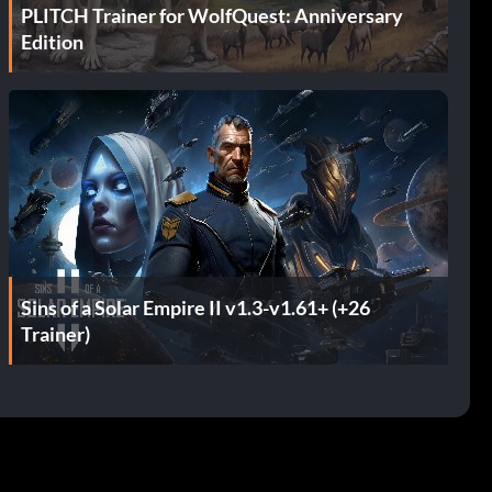
PLITCH Trainer for WolfQuest: Anniversary
Edition
Sins of a Solar Empire II v1.3-v1.61+ (+26
Trainer)