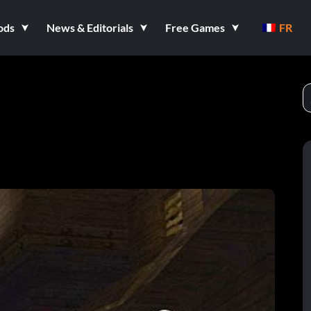
ods
News & Editorials
Free Games
FR