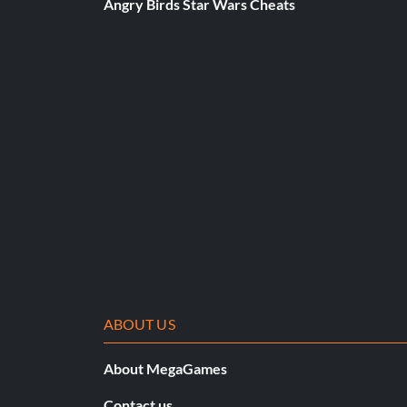
Angry Birds Star Wars Cheats
Débloquer un film supplémentaire
Accédez au menu principal et appuyez sur les touches Haut,
Obtenir toute la magie noire
Pendant le jeu, appuyez sur Start pour mettre le jeu en paus
maintenez-le enfoncé. Tout en maintenant L2, appuyez sur Car
pause.
ABOUT US
About MegaGames
Contact us