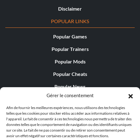
Disclaimer
POPULAR LINKS
Popular Games
Popular Trainers
Popular Mods
Popular Cheats
Popular News
Gérer le consentement
Popular Editorials
Afin de fournir les meilleures expériences, nous utilisons des technologies
Popular Free Games
telles que les cookies pour stocker et/ou accéder aux informations relatives à
l'appareil. Le fait de consentir à ces technologies nous permettra de traiter des
LATEST UPDATES
données telles que le comportement de navigation ou des identifiants uniques
sur ce site. Le fait de ne pas consentir ou de retirer son consentement peut
avoir un effet négatif sur certaines caractéristiques et fonctions.