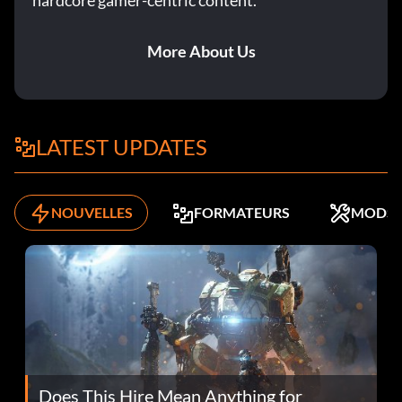
hardcore gamer-centric content.
More About Us
LATEST UPDATES
NOUVELLES
FORMATEURS
MODS
Does This Hire Mean Anything for