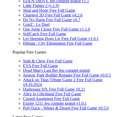
EDEN DRIVE Jeu complet gratuit v1.1
Little Fighter 2 (v.1.9)
Steal and Hope Free Full Game
Changed 3D Free Full Game v4.2.6
Do No Harm Free Full Game v0.7
GunZ : Le Duel
One Jump Closer Free Full Game v1.1.0
SelfCatch Free Full Game
Let Sleeping Dogs Lie Free Full Game v1.0.1
Hitman : City Elimination Free Full Game
Popular Free Games
Split & Chew Free Full Game
EVA Free Full Game
Dead Man's Last Bet Jeu complet gratuit
Jurassic Park Builder Remake Free Full Game v0.0.5
Attack on Titan Tribute Game 2 Free Full Game
v9.10.2024
Dashosaur DX Free Full Game v0.21
Alice in Glitchland Free Full Game
Cursed Apartment Free Full Game
Expire 1211 Jeu complet gratuit v1.0.1
PolyTrack - Winter & Desert Free Full Game v0.5.0
Latest Free Games