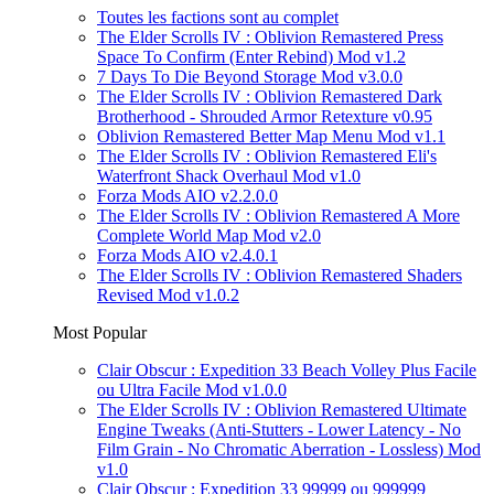
Toutes les factions sont au complet
The Elder Scrolls IV : Oblivion Remastered Press
Space To Confirm (Enter Rebind) Mod v1.2
7 Days To Die Beyond Storage Mod v3.0.0
The Elder Scrolls IV : Oblivion Remastered Dark
Brotherhood - Shrouded Armor Retexture v0.95
Oblivion Remastered Better Map Menu Mod v1.1
The Elder Scrolls IV : Oblivion Remastered Eli's
Waterfront Shack Overhaul Mod v1.0
Forza Mods AIO v2.2.0.0
The Elder Scrolls IV : Oblivion Remastered A More
Complete World Map Mod v2.0
Forza Mods AIO v2.4.0.1
The Elder Scrolls IV : Oblivion Remastered Shaders
Revised Mod v1.0.2
Most Popular
Clair Obscur : Expedition 33 Beach Volley Plus Facile
ou Ultra Facile Mod v1.0.0
The Elder Scrolls IV : Oblivion Remastered Ultimate
Engine Tweaks (Anti-Stutters - Lower Latency - No
Film Grain - No Chromatic Aberration - Lossless) Mod
v1.0
Clair Obscur : Expedition 33 99999 ou 999999