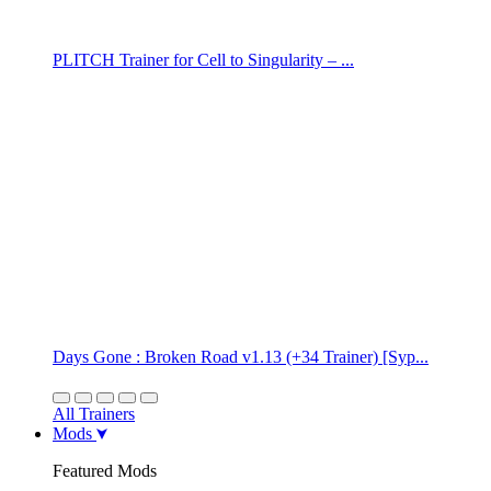
PLITCH Trainer for Cell to Singularity – ...
Days Gone : Broken Road v1.13 (+34 Trainer) [Syp...
All Trainers
Mods
Featured Mods