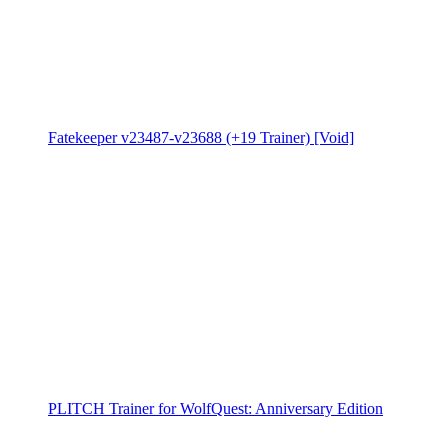
Fatekeeper v23487-v23688 (+19 Trainer) [Void]
PLITCH Trainer for WolfQuest: Anniversary Edition