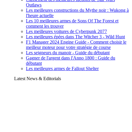
Outlaws
Les meilleures constructions du Mythe noir : Wukong à
l'heure actuelle
Les 10 meilleures armes de Sons Of The Forest et
comment les trouver
Les meilleures voitures de Cyberpunk 2077
Les meilleures épées dans The Witcher 3 - Wild Hunt
F1 Manager 2024 Engine Guide - Comment choisir le
meilleur moteur pour votre stratégie de course
Les seigneurs du manoir - Guide du débutant
Gagner de l'argent dans l'Anno 1800 : Guide du
débutant
Les meilleures armes de Fallout Shelter
Latest News & Editorials