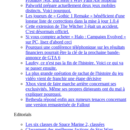
Probably Not, But Here’s Why Fans Are Hopeful
Palworld prépare actuellement deux jeux mobiles
distincts. Voici pourquoi.
Les joueurs de « Gothic 1 Remake » bénéficient d'une
longue liste de corrections dans la mise à jour 1.0.4
Cette extension de The Witcher 3 était un accident.
C'est désormais officiel.
Si vous comptez acheter « Halo : Campaign Evolved »
sur PC, lisez d'abord ceci
Pourquoi une conférence téléphonique sur les résultats
financiers pourrait être la clé de la prochaine bande-
annonce de GTA 6
Laufey, ce n'est pas la fin de l'histoire. Voici ce qui va
se passer ensuite.
La plus grande opération de rachat de l'histoire du jeu
vidéo vient de franchir une étape décisive
Xbox vient de faire marche arrière concernant ses
exclusivités. Même ses propres dirigeants ont du mal à
expliquer pourquoi.
Bethesda répond enfin aux rumeurs tenaces concernant
une version remasterisée de Fallout
Editorials
Les six classes de Space Marine 2, classées
Classement des meilleures factions de Star Wars