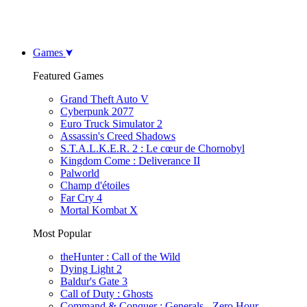
Games
Featured Games
Grand Theft Auto V
Cyberpunk 2077
Euro Truck Simulator 2
Assassin's Creed Shadows
S.T.A.L.K.E.R. 2 : Le cœur de Chornobyl
Kingdom Come : Deliverance II
Palworld
Champ d'étoiles
Far Cry 4
Mortal Kombat X
Most Popular
theHunter : Call of the Wild
Dying Light 2
Baldur's Gate 3
Call of Duty : Ghosts
Command & Conquer : Generals - Zero Hour