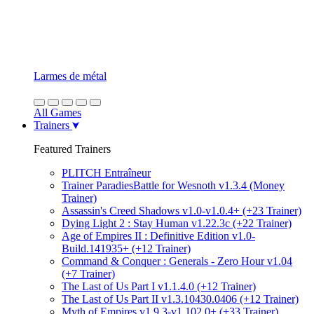
Larmes de métal
All Games
Trainers
Featured Trainers
PLITCH Entraîneur
Trainer ParadiesBattle for Wesnoth v1.3.4 (Money
Trainer)
Assassin's Creed Shadows v1.0-v1.0.4+ (+23 Trainer)
Dying Light 2 : Stay Human v1.22.3c (+22 Trainer)
Age of Empires II : Definitive Edition v1.0-
Build.141935+ (+12 Trainer)
Command & Conquer : Generals - Zero Hour v1.04
(+7 Trainer)
The Last of Us Part I v1.1.4.0 (+12 Trainer)
The Last of Us Part II v1.3.10430.0406 (+12 Trainer)
Myth of Empires v1.9.3-v1.102.0+ (+33 Trainer)