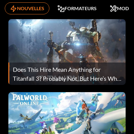
NOUVELLES
FORMATEURS
MODS
Does This Hire Mean Anything for
Titanfall 3? Probably Not, But Here’s Why
Fans Are Hopeful