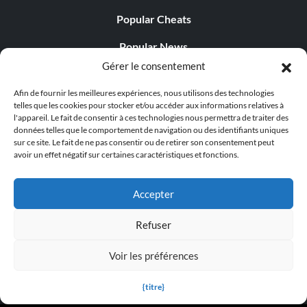
Popular Cheats
Popular News
Gérer le consentement
Popular Editorials
Afin de fournir les meilleures expériences, nous utilisons des technologies
Popular Free Games
telles que les cookies pour stocker et/ou accéder aux informations relatives à
l'appareil. Le fait de consentir à ces technologies nous permettra de traiter des
LATEST UPDATES
données telles que le comportement de navigation ou des identifiants uniques
sur ce site. Le fait de ne pas consentir ou de retirer son consentement peut
avoir un effet négatif sur certaines caractéristiques et fonctions.
Palworld propose désormais deux versions mobiles
distinctes...
Accepter
Refuser
Voir les préférences
© 1998 - 2026 MegaGames.com All rights reserved
Privacy Policy
Terms of Service
Manage Cookie
{titre}
Settings