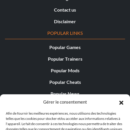
Contact us
Disclaimer
POPULAR LINKS
Popular Games
Popular Trainers
Popular Mods
Popular Cheats
Popular News
Gérer le consentement
Popular Editorials
Afin de fournir les meilleures expériences, nous utilisons des technologies
Popular Free Games
telles que les cookies pour stocker et/ou accéder aux informations relatives à
l'appareil. Le fait de consentir à ces technologies nous permettra de traiter des
LATEST UPDATES
données telles que le comportement de navigation ou des identifiants uniques