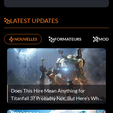
LATEST UPDATES
NOUVELLES
FORMATEURS
MODS
Does This Hire Mean Anything for
Titanfall 3? Probably Not, But Here’s Why
Fans Are Hopeful