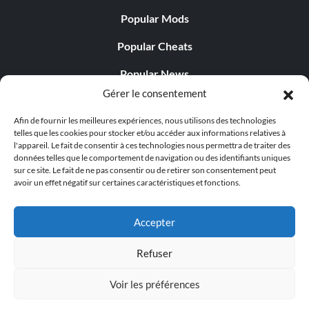
Popular Mods
Popular Cheats
Popular News
Gérer le consentement
Popular Editorials
Afin de fournir les meilleures expériences, nous utilisons des technologies
Popular Free Games
telles que les cookies pour stocker et/ou accéder aux informations relatives à
l'appareil. Le fait de consentir à ces technologies nous permettra de traiter des
LATEST UPDATES
données telles que le comportement de navigation ou des identifiants uniques
sur ce site. Le fait de ne pas consentir ou de retirer son consentement peut
avoir un effet négatif sur certaines caractéristiques et fonctions.
Palworld propose désormais deux versions mobiles
distinctes...
Accepter
Refuser
Voir les préférences
© 1998 - 2026 MegaGames.com All rights reserved