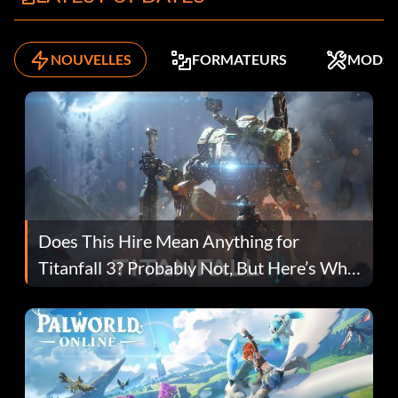
NOUVELLES
FORMATEURS
MODS
Does This Hire Mean Anything for
Titanfall 3? Probably Not, But Here’s Why
Fans Are Hopeful