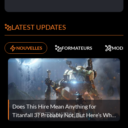
LATEST UPDATES
NOUVELLES
FORMATEURS
MODS
Does This Hire Mean Anything for
Titanfall 3? Probably Not, But Here’s Why
Fans Are Hopeful