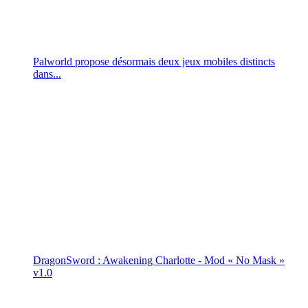
Palworld propose désormais deux jeux mobiles distincts
dans...
DragonSword : Awakening Charlotte - Mod « No Mask »
v1.0