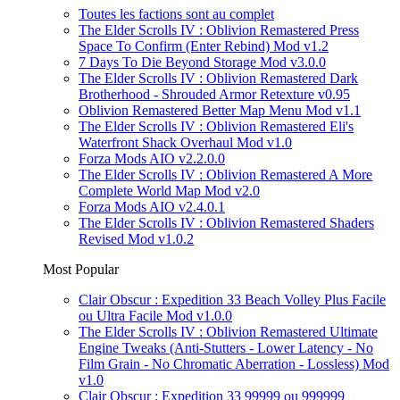
Toutes les factions sont au complet
The Elder Scrolls IV : Oblivion Remastered Press
Space To Confirm (Enter Rebind) Mod v1.2
7 Days To Die Beyond Storage Mod v3.0.0
The Elder Scrolls IV : Oblivion Remastered Dark
Brotherhood - Shrouded Armor Retexture v0.95
Oblivion Remastered Better Map Menu Mod v1.1
The Elder Scrolls IV : Oblivion Remastered Eli's
Waterfront Shack Overhaul Mod v1.0
Forza Mods AIO v2.2.0.0
The Elder Scrolls IV : Oblivion Remastered A More
Complete World Map Mod v2.0
Forza Mods AIO v2.4.0.1
The Elder Scrolls IV : Oblivion Remastered Shaders
Revised Mod v1.0.2
Most Popular
Clair Obscur : Expedition 33 Beach Volley Plus Facile
ou Ultra Facile Mod v1.0.0
The Elder Scrolls IV : Oblivion Remastered Ultimate
Engine Tweaks (Anti-Stutters - Lower Latency - No
Film Grain - No Chromatic Aberration - Lossless) Mod
v1.0
Clair Obscur : Expedition 33 99999 ou 999999