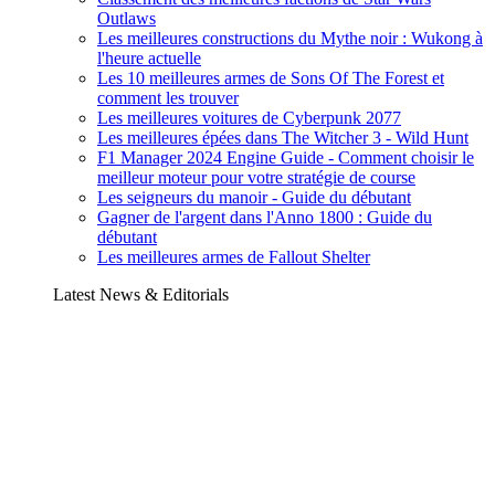
Outlaws
Les meilleures constructions du Mythe noir : Wukong à
l'heure actuelle
Les 10 meilleures armes de Sons Of The Forest et
comment les trouver
Les meilleures voitures de Cyberpunk 2077
Les meilleures épées dans The Witcher 3 - Wild Hunt
F1 Manager 2024 Engine Guide - Comment choisir le
meilleur moteur pour votre stratégie de course
Les seigneurs du manoir - Guide du débutant
Gagner de l'argent dans l'Anno 1800 : Guide du
débutant
Les meilleures armes de Fallout Shelter
Latest News & Editorials