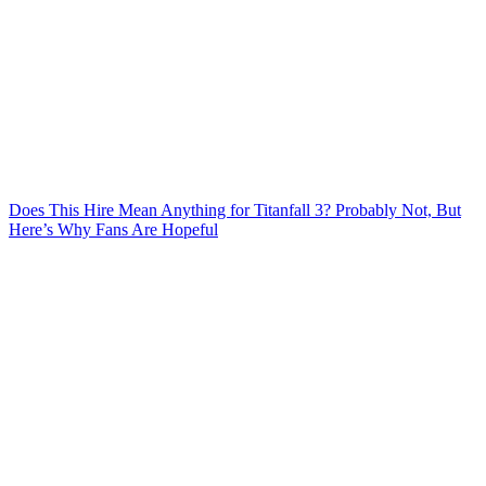
Does This Hire Mean Anything for Titanfall 3? Probably Not, But
Here’s Why Fans Are Hopeful