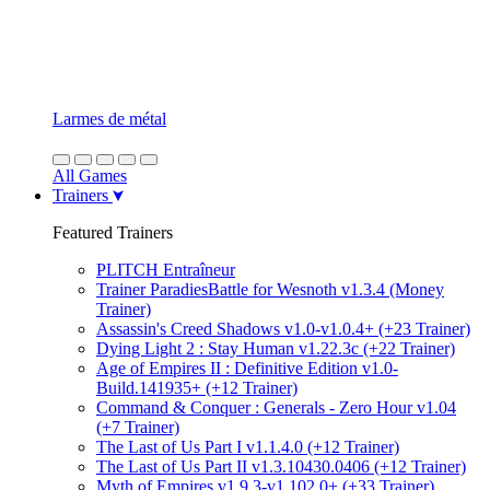
Larmes de métal
All Games
Trainers
Featured Trainers
PLITCH Entraîneur
Trainer ParadiesBattle for Wesnoth v1.3.4 (Money
Trainer)
Assassin's Creed Shadows v1.0-v1.0.4+ (+23 Trainer)
Dying Light 2 : Stay Human v1.22.3c (+22 Trainer)
Age of Empires II : Definitive Edition v1.0-
Build.141935+ (+12 Trainer)
Command & Conquer : Generals - Zero Hour v1.04
(+7 Trainer)
The Last of Us Part I v1.1.4.0 (+12 Trainer)
The Last of Us Part II v1.3.10430.0406 (+12 Trainer)
Myth of Empires v1.9.3-v1.102.0+ (+33 Trainer)