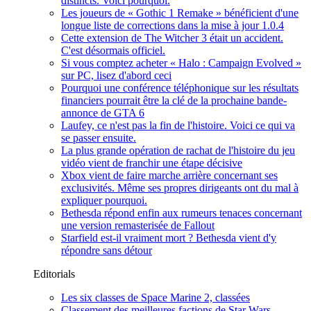
distincts. Voici pourquoi.
Les joueurs de « Gothic 1 Remake » bénéficient d'une
longue liste de corrections dans la mise à jour 1.0.4
Cette extension de The Witcher 3 était un accident.
C'est désormais officiel.
Si vous comptez acheter « Halo : Campaign Evolved »
sur PC, lisez d'abord ceci
Pourquoi une conférence téléphonique sur les résultats
financiers pourrait être la clé de la prochaine bande-
annonce de GTA 6
Laufey, ce n'est pas la fin de l'histoire. Voici ce qui va
se passer ensuite.
La plus grande opération de rachat de l'histoire du jeu
vidéo vient de franchir une étape décisive
Xbox vient de faire marche arrière concernant ses
exclusivités. Même ses propres dirigeants ont du mal à
expliquer pourquoi.
Bethesda répond enfin aux rumeurs tenaces concernant
une version remasterisée de Fallout
Starfield est-il vraiment mort ? Bethesda vient d'y
répondre sans détour
Editorials
Les six classes de Space Marine 2, classées
Classement des meilleures factions de Star Wars