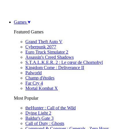
Games
Featured Games
Grand Theft Auto V
Cyberpunk 2077
Euro Truck Simulator 2
Assassin's Creed Shadows
S.T.A.L.K.E.R. 2 : Le cœur de Chornobyl
Kingdom Come : Deliverance II
Palworld
Champ d'étoiles
Far Cry 4
Mortal Kombat X
Most Popular
theHunter : Call of the Wild
Dying Light 2
Baldur's Gate 3
Call of Duty : Ghosts
Command & Conquer : Generals - Zero Hour