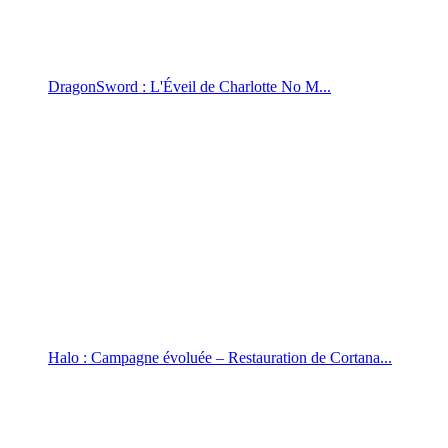
DragonSword : L'Éveil de Charlotte No M...
Halo : Campagne évoluée – Restauration de Cortana...